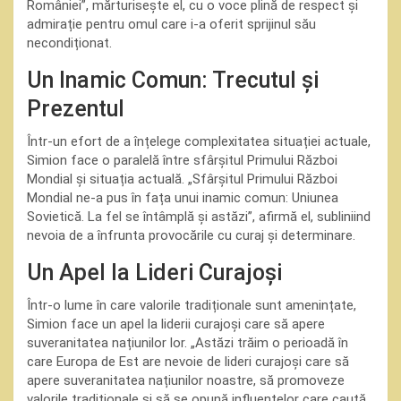
României”, mărturisește el, cu o voce plină de respect și
admirație pentru omul care i-a oferit sprijinul său
necondiționat.
Un Inamic Comun: Trecutul și
Prezentul
Într-un efort de a înțelege complexitatea situației actuale,
Simion face o paralelă între sfârșitul Primului Război
Mondial și situația actuală. „Sfârșitul Primului Război
Mondial ne-a pus în fața unui inamic comun: Uniunea
Sovietică. La fel se întâmplă și astăzi”, afirmă el, subliniind
nevoia de a înfrunta provocările cu curaj și determinare.
Un Apel la Lideri Curajoși
Într-o lume în care valorile tradiționale sunt amenințate,
Simion face un apel la liderii curajoși care să apere
suveranitatea națiunilor lor. „Astăzi trăim o perioadă în
care Europa de Est are nevoie de lideri curajoși care să
apere suveranitatea națiunilor noastre, să promoveze
valorile tradiționale și să se opună influențelor care caută