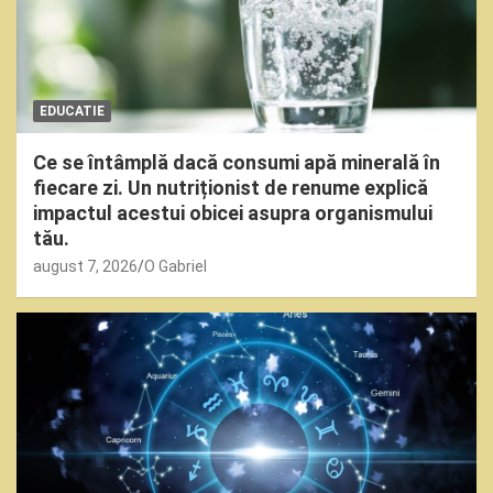
EDUCATIE
Ce se întâmplă dacă consumi apă minerală în
fiecare zi. Un nutriționist de renume explică
impactul acestui obicei asupra organismului
tău.
august 7, 2026
O Gabriel