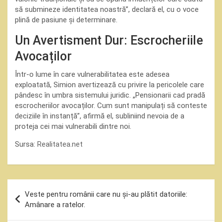
să submineze identitatea noastră”, declară el, cu o voce
plină de pasiune și determinare.
Un Avertisment Dur: Escrocheriile
Avocaților
Într-o lume în care vulnerabilitatea este adesea
exploatată, Simion avertizează cu privire la pericolele care
pândesc în umbra sistemului juridic. „Pensionarii cad pradă
escrocheriilor avocaților. Cum sunt manipulați să conteste
deciziile în instanță”, afirmă el, subliniind nevoia de a
proteja cei mai vulnerabili dintre noi.
Sursa:
Realitatea.net
Navigare
Veste pentru românii care nu şi-au plătit datoriile:
în
Amânare a ratelor.
articole