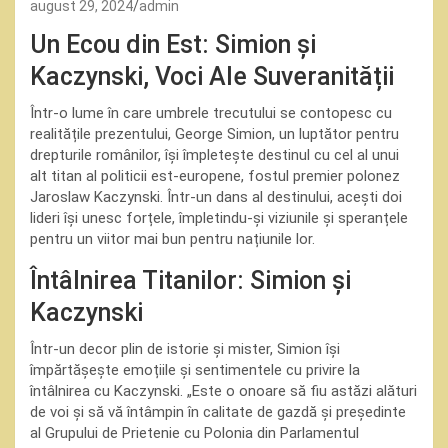
august 29, 2024
admin
Un Ecou din Est: Simion și
Kaczynski, Voci Ale Suveranității
Într-o lume în care umbrele trecutului se contopesc cu
realitățile prezentului, George Simion, un luptător pentru
drepturile românilor, își împletește destinul cu cel al unui
alt titan al politicii est-europene, fostul premier polonez
Jaroslaw Kaczynski. Într-un dans al destinului, acești doi
lideri își unesc forțele, împletindu-și viziunile și speranțele
pentru un viitor mai bun pentru națiunile lor.
Întâlnirea Titanilor: Simion și
Kaczynski
Într-un decor plin de istorie și mister, Simion își
împărtășește emoțiile și sentimentele cu privire la
întâlnirea cu Kaczynski. „Este o onoare să fiu astăzi alături
de voi și să vă întâmpin în calitate de gazdă și președinte
al Grupului de Prietenie cu Polonia din Parlamentul