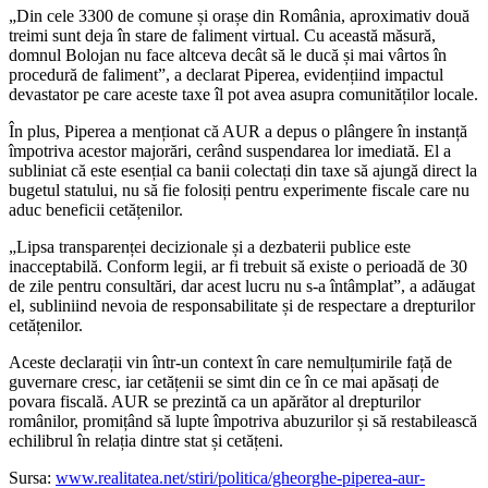
„Din cele 3300 de comune și orașe din România, aproximativ două
treimi sunt deja în stare de faliment virtual. Cu această măsură,
domnul Bolojan nu face altceva decât să le ducă și mai vârtos în
procedură de faliment”, a declarat Piperea, evidențiind impactul
devastator pe care aceste taxe îl pot avea asupra comunităților locale.
În plus, Piperea a menționat că AUR a depus o plângere în instanță
împotriva acestor majorări, cerând suspendarea lor imediată. El a
subliniat că este esențial ca banii colectați din taxe să ajungă direct la
bugetul statului, nu să fie folosiți pentru experimente fiscale care nu
aduc beneficii cetățenilor.
„Lipsa transparenței decizionale și a dezbaterii publice este
inacceptabilă. Conform legii, ar fi trebuit să existe o perioadă de 30
de zile pentru consultări, dar acest lucru nu s-a întâmplat”, a adăugat
el, subliniind nevoia de responsabilitate și de respectare a drepturilor
cetățenilor.
Aceste declarații vin într-un context în care nemulțumirile față de
guvernare cresc, iar cetățenii se simt din ce în ce mai apăsați de
povara fiscală. AUR se prezintă ca un apărător al drepturilor
românilor, promițând să lupte împotriva abuzurilor și să restabilească
echilibrul în relația dintre stat și cetățeni.
Sursa:
www.realitatea.net/stiri/politica/gheorghe-piperea-aur-