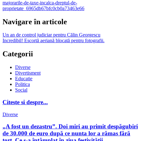
majorarile-de-taxe-incalca-dreptul-de-
proprietate_6965db67bfc0cb0a73463e66
Navigare în articole
Un an de control judiciar pentru Călin Georgescu
Incredibil! Escortă aeriană blocată pentru fotografii.
Categorii
Diverse
Divertisment
Educatie
Politica
Social
Citeste si despre...
Diverse
„A fost un dezastru”. Doi miri au primit despăgubiri
de 30.000 de euro după ce nunta lor a rămas fără
tort. Ce s-a întâmplat în ziua festivității