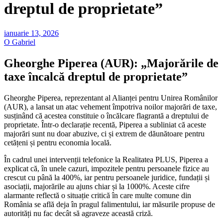
dreptul de proprietate”
ianuarie 13, 2026
O Gabriel
Gheorghe Piperea (AUR): „Majorările de
taxe încalcă dreptul de proprietate”
Gheorghe Piperea, reprezentant al Alianței pentru Unirea Românilor
(AUR), a lansat un atac vehement împotriva noilor majorări de taxe,
susținând că acestea constituie o încălcare flagrantă a dreptului de
proprietate. Într-o declarație recentă, Piperea a subliniat că aceste
majorări sunt nu doar abuzive, ci și extrem de dăunătoare pentru
cetățeni și pentru economia locală.
În cadrul unei intervenții telefonice la Realitatea PLUS, Piperea a
explicat că, în unele cazuri, impozitele pentru persoanele fizice au
crescut cu până la 400%, iar pentru persoanele juridice, fundații și
asociații, majorările au ajuns chiar și la 1000%. Aceste cifre
alarmante reflectă o situație critică în care multe comune din
România se află deja în pragul falimentului, iar măsurile propuse de
autorități nu fac decât să agraveze această criză.