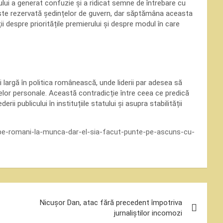
nului a generat confuzie și a ridicat semne de întrebare cu
ie este rezervată ședințelor de guvern, dar săptămâna aceasta
i despre prioritățile premierului și despre modul în care
ai largă în politica românească, unde liderii par adesea să
selor personale. Această contradicție între ceea ce predică
i publicului în instituțiile statului și asupra stabilității
mis-pe-romani-la-munca-dar-el-sia-facut-punte-pe-ascuns-cu-
Nicușor Dan, atac fără precedent împotriva
jurnaliștilor incomozi