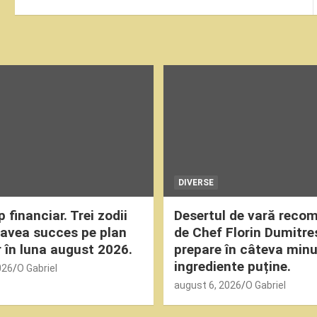
articole
DIVERSE
financiar. Trei zodii
Desertul de vară reco
 avea succes pe plan
de Chef Florin Dumitre
r în luna august 2026.
prepare în câteva min
ingrediente puține.
026
O Gabriel
august 6, 2026
O Gabriel