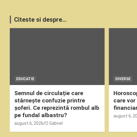
Citeste si despre...
EDUCATIE
DIVERSE
Semnul de circulație care
Horoscop 
stârnește confuzie printre
care vor
șoferi. Ce reprezintă rombul alb
financia
pe fundal albastru?
august 6, 2
august 6, 2026
O Gabriel