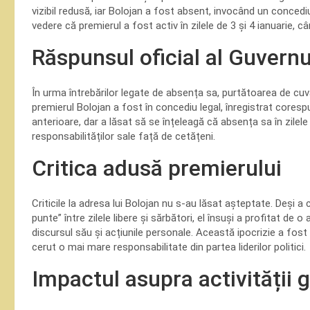
vizibil redusă, iar Bolojan a fost absent, invocând un concedi
vedere că premierul a fost activ în zilele de 3 și 4 ianuarie, 
Răspunsul oficial al Guvernu
În urma întrebărilor legate de absența sa, purtătoarea de cuv
premierul Bolojan a fost în concediu legal, înregistrat coresp
anterioare, dar a lăsat să se înțeleagă că absența sa în zilele
responsabilităților sale față de cetățeni.
Critica adusă premierului
Criticile la adresa lui Bolojan nu s-au lăsat așteptate. Deși a
punte” între zilele libere și sărbători, el însuși a profitat de 
discursul său și acțiunile personale. Această ipocrizie a fost
cerut o mai mare responsabilitate din partea liderilor politici.
Impactul asupra activității