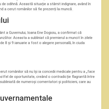
u de odihnă. Această situație a stârnit indignare, având în
când a cerut românilor să fie prezenți la muncă.
lui
ânt a Guvernului, Ioana Ene Dogioiu, a confirmat că
unzător. Aceasta a subliniat că premierul a muncit în zilele
 de 8 și 9 ianuarie a fost o alegere personală, în ciuda
 cerut românilor să nu își ia concedii medicale pentru a „face
o astfel de oportunitate, creând o contradicție flagrantă între
 subliniată de numeroși comentatori și politicieni, care au
 guvernamentale