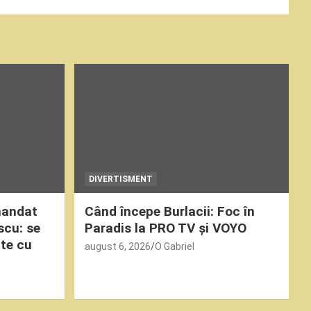
DIVERTISMENT
mandat
Când începe Burlacii: Foc în
scu: se
Paradis la PRO TV și VOYO
ute cu
august 6, 2026
O Gabriel