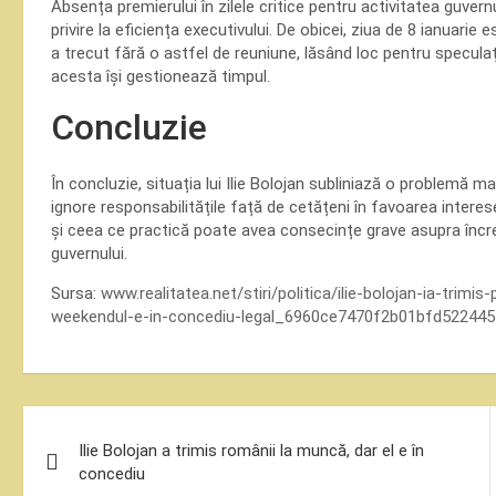
Absența premierului în zilele critice pentru activitatea guver
privire la eficiența executivului. De obicei, ziua de 8 ianuar
a trecut fără o astfel de reuniune, lăsând loc pentru speculați
acesta își gestionează timpul.
Concluzie
În concluzie, situația lui Ilie Bolojan subliniază o problemă m
ignore responsabilitățile față de cetățeni în favoarea intere
și ceea ce practică poate avea consecințe grave asupra încrederi
guvernului.
Sursa:
www.realitatea.net/stiri/politica/ilie-bolojan-ia-tri
weekendul-e-in-concediu-legal_6960ce7470f2b01bfd522445
Navigare
Ilie Bolojan a trimis românii la muncă, dar el e în
în
concediu