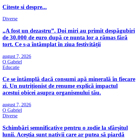
Citeste si despre...
Diverse
„A fost un dezastru”. Doi miri au primit despăgubiri
de 30.000 de euro după ce nunta lor a rămas fără
tort. Ce s-a întâmplat în ziua festivității
august 7, 2026
O Gabriel
Educatie
Ce se întâmplă dacă consumi apă minerală în fiecare
zi. Un nutriționist de renume explică impactul
acestui obicei asupra organismului tău.
august 7, 2026
O Gabriel
Diverse
Schimbări semnificative pentru o zodie la sfârșitul
lunii. Aceștia sunt nativii care ar putea să piardă