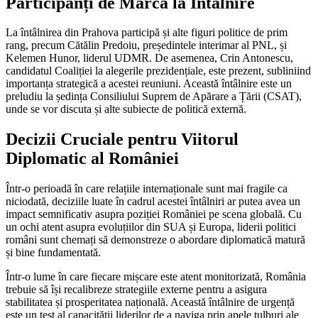
Participanți de Marcă la Întâlnire
La întâlnirea din Prahova participă și alte figuri politice de prim
rang, precum Cătălin Predoiu, președintele interimar al PNL, și
Kelemen Hunor, liderul UDMR. De asemenea, Crin Antonescu,
candidatul Coaliției la alegerile prezidențiale, este prezent, subliniind
importanța strategică a acestei reuniuni. Această întâlnire este un
preludiu la ședința Consiliului Suprem de Apărare a Țării (CSAT),
unde se vor discuta și alte subiecte de politică externă.
Decizii Cruciale pentru Viitorul
Diplomatic al României
Într-o perioadă în care relațiile internaționale sunt mai fragile ca
niciodată, deciziile luate în cadrul acestei întâlniri ar putea avea un
impact semnificativ asupra poziției României pe scena globală. Cu
un ochi atent asupra evoluțiilor din SUA și Europa, liderii politici
români sunt chemați să demonstreze o abordare diplomatică matură
și bine fundamentată.
Într-o lume în care fiecare mișcare este atent monitorizată, România
trebuie să își recalibreze strategiile externe pentru a asigura
stabilitatea și prosperitatea națională. Această întâlnire de urgență
este un test al capacității liderilor de a naviga prin apele tulburi ale