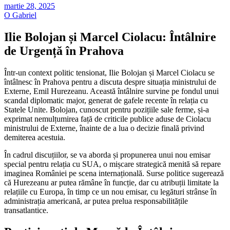
martie 28, 2025
O Gabriel
Ilie Bolojan și Marcel Ciolacu: Întâlnire
de Urgență în Prahova
Într-un context politic tensionat, Ilie Bolojan și Marcel Ciolacu se
întâlnesc în Prahova pentru a discuta despre situația ministrului de
Externe, Emil Hurezeanu. Această întâlnire survine pe fondul unui
scandal diplomatic major, generat de gafele recente în relația cu
Statele Unite. Bolojan, cunoscut pentru pozițiile sale ferme, și-a
exprimat nemulțumirea față de criticile publice aduse de Ciolacu
ministrului de Externe, înainte de a lua o decizie finală privind
demiterea acestuia.
În cadrul discuțiilor, se va aborda și propunerea unui nou emisar
special pentru relația cu SUA, o mișcare strategică menită să repare
imaginea României pe scena internațională. Surse politice sugerează
că Hurezeanu ar putea rămâne în funcție, dar cu atribuții limitate la
relațiile cu Europa, în timp ce un nou emisar, cu legături strânse în
administrația americană, ar putea prelua responsabilitățile
transatlantice.