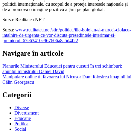
politicii internaționale, cu scopul de a proteja interesele naționale și
de a promova o imagine pozitivă a țării pe plan global.
Sursa: Realitatea.NET
Sursa:
www.realitatea.net/stiri/politica/ilie-bolojan-si-marcel-ciolacu-
intalnire-de-urgenta-ce-vor-discuta-presedintele-interimar-si-
premierul_67e63410c967606a8a5d4f22
Navigare în articole
Planurile Ministerului Educației pentru cursuri în trei schimburi:
anunțul ministrului Daniel David
Manipulare online în favoarea lui Nicușor Dan: folosirea imaginii lui
Călin Georgescu
Categorii
Diverse
Divertisment
Educatie
Politica
Social