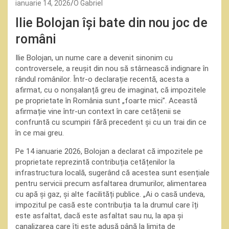
ianuarie 14, 2026
O Gabriel
Ilie Bolojan își bate din nou joc de
români
Ilie Bolojan, un nume care a devenit sinonim cu
controversele, a reușit din nou să stârnească indignare în
rândul românilor. Într-o declarație recentă, acesta a
afirmat, cu o nonșalanță greu de imaginat, că impozitele
pe proprietate în România sunt „foarte mici”. Această
afirmație vine într-un context în care cetățenii se
confruntă cu scumpiri fără precedent și cu un trai din ce
în ce mai greu.
Pe 14 ianuarie 2026, Bolojan a declarat că impozitele pe
proprietate reprezintă contribuția cetățenilor la
infrastructura locală, sugerând că acestea sunt esențiale
pentru servicii precum asfaltarea drumurilor, alimentarea
cu apă și gaz, și alte facilități publice. „Ai o casă undeva,
impozitul pe casă este contribuția ta la drumul care îți
este asfaltat, dacă este asfaltat sau nu, la apa și
canalizarea care îți este adusă până la limita de