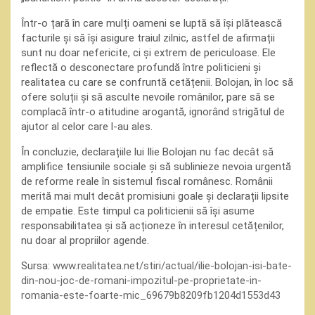
Într-o țară în care mulți oameni se luptă să își plătească
facturile și să își asigure traiul zilnic, astfel de afirmații
sunt nu doar nefericite, ci și extrem de periculoase. Ele
reflectă o desconectare profundă între politicieni și
realitatea cu care se confruntă cetățenii. Bolojan, în loc să
ofere soluții și să asculte nevoile românilor, pare să se
complacă într-o atitudine arogantă, ignorând strigătul de
ajutor al celor care l-au ales.
În concluzie, declarațiile lui Ilie Bolojan nu fac decât să
amplifice tensiunile sociale și să sublinieze nevoia urgentă
de reforme reale în sistemul fiscal românesc. Românii
merită mai mult decât promisiuni goale și declarații lipsite
de empatie. Este timpul ca politicienii să își asume
responsabilitatea și să acționeze în interesul cetățenilor,
nu doar al propriilor agende.
Sursa:
www.realitatea.net/stiri/actual/ilie-bolojan-isi-bate-
din-nou-joc-de-romani-impozitul-pe-proprietate-in-
romania-este-foarte-mic_69679b8209fb1204d1553d43