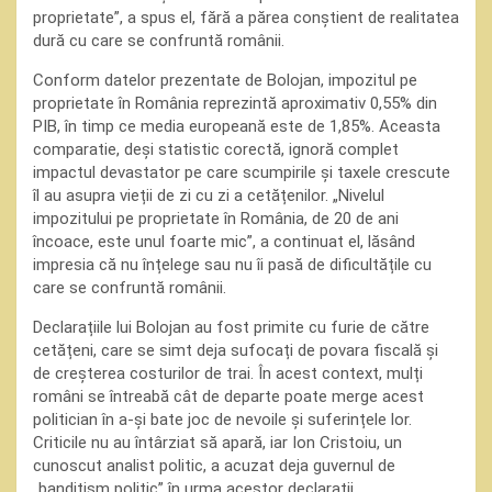
proprietate”, a spus el, fără a părea conștient de realitatea
dură cu care se confruntă românii.
Conform datelor prezentate de Bolojan, impozitul pe
proprietate în România reprezintă aproximativ 0,55% din
PIB, în timp ce media europeană este de 1,85%. Aceasta
comparatie, deși statistic corectă, ignoră complet
impactul devastator pe care scumpirile și taxele crescute
îl au asupra vieții de zi cu zi a cetățenilor. „Nivelul
impozitului pe proprietate în România, de 20 de ani
încoace, este unul foarte mic”, a continuat el, lăsând
impresia că nu înțelege sau nu îi pasă de dificultățile cu
care se confruntă românii.
Declarațiile lui Bolojan au fost primite cu furie de către
cetățeni, care se simt deja sufocați de povara fiscală și
de creșterea costurilor de trai. În acest context, mulți
români se întreabă cât de departe poate merge acest
politician în a-și bate joc de nevoile și suferințele lor.
Criticile nu au întârziat să apară, iar Ion Cristoiu, un
cunoscut analist politic, a acuzat deja guvernul de
„banditism politic” în urma acestor declarații.