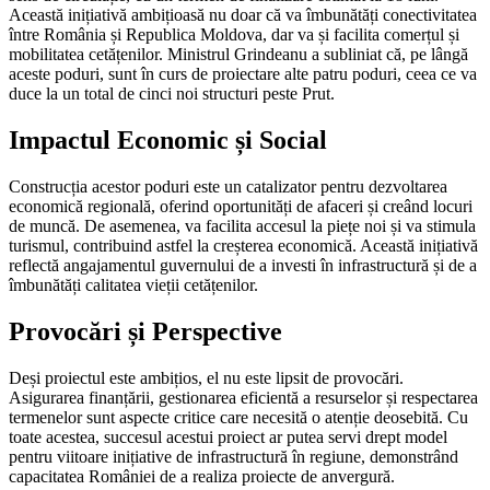
Această inițiativă ambițioasă nu doar că va îmbunătăți conectivitatea
între România și Republica Moldova, dar va și facilita comerțul și
mobilitatea cetățenilor. Ministrul Grindeanu a subliniat că, pe lângă
aceste poduri, sunt în curs de proiectare alte patru poduri, ceea ce va
duce la un total de cinci noi structuri peste Prut.
Impactul Economic și Social
Construcția acestor poduri este un catalizator pentru dezvoltarea
economică regională, oferind oportunități de afaceri și creând locuri
de muncă. De asemenea, va facilita accesul la piețe noi și va stimula
turismul, contribuind astfel la creșterea economică. Această inițiativă
reflectă angajamentul guvernului de a investi în infrastructură și de a
îmbunătăți calitatea vieții cetățenilor.
Provocări și Perspective
Deși proiectul este ambițios, el nu este lipsit de provocări.
Asigurarea finanțării, gestionarea eficientă a resurselor și respectarea
termenelor sunt aspecte critice care necesită o atenție deosebită. Cu
toate acestea, succesul acestui proiect ar putea servi drept model
pentru viitoare inițiative de infrastructură în regiune, demonstrând
capacitatea României de a realiza proiecte de anvergură.