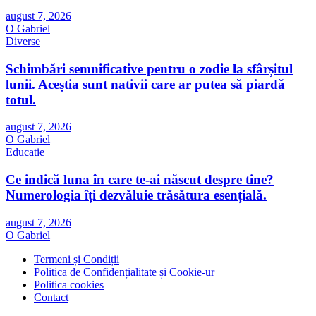
august 7, 2026
O Gabriel
Diverse
Schimbări semnificative pentru o zodie la sfârșitul
lunii. Aceștia sunt nativii care ar putea să piardă
totul.
august 7, 2026
O Gabriel
Educatie
Ce indică luna în care te-ai născut despre tine?
Numerologia îți dezvăluie trăsătura esențială.
august 7, 2026
O Gabriel
Termeni și Condiții
Politica de Confidențialitate și Cookie-ur
Politica cookies
Contact