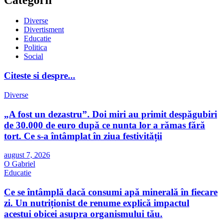
Diverse
Divertisment
Educatie
Politica
Social
Citeste si despre...
Diverse
„A fost un dezastru”. Doi miri au primit despăgubiri
de 30.000 de euro după ce nunta lor a rămas fără
tort. Ce s-a întâmplat în ziua festivității
august 7, 2026
O Gabriel
Educatie
Ce se întâmplă dacă consumi apă minerală în fiecare
zi. Un nutriționist de renume explică impactul
acestui obicei asupra organismului tău.