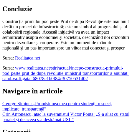
Concluzie
Construcția primului pod peste Prut de după Revoluție este mai mult
decât un proiect de infrastructură; este un simbol al progresului și al
colaborării regionale. Această inițiativă va avea un impact
semnificativ asupra economiei și societății, deschizând noi orizonturi
pentru dezvoltare și cooperare. Este un moment de mândrie
națională și un pas important spre un viitor mai conectat și prosper.
Sursa:
Realitatea.net
Sursa:
www.realitatea.net/stiri/actual/incepe-constructia-primului-
pod-peste-prut-de-dupa-revolutie-ministrul-transporturilor-a-anuntat-
cand-va-fi-gata_68078c1b0f84c30750531d02
Navigare în articole
George Simion: „Promisiunea mea pentru studenți: respect,
implicare, transparență”
Crin Antonescu, atac la suveranistul Victor Ponta: „S-a aliat cu statul
paralel și de aceea s-a destrămat USL”
Categorii