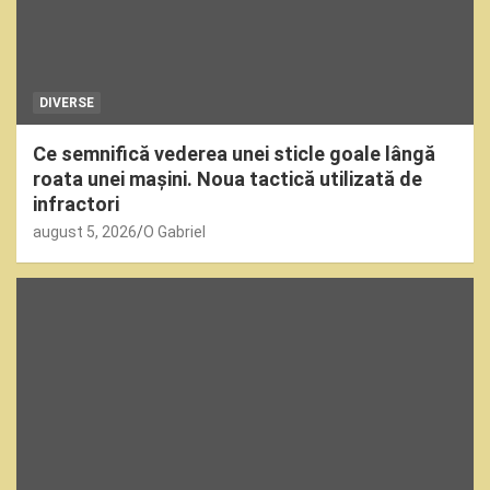
DIVERSE
Ce semnifică vederea unei sticle goale lângă
roata unei mașini. Noua tactică utilizată de
infractori
august 5, 2026
O Gabriel