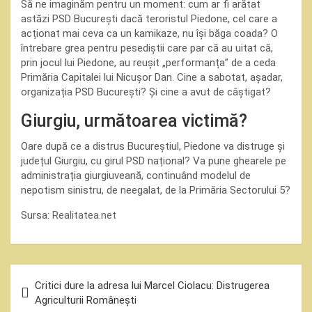
Să ne imaginăm pentru un moment: cum ar fi arătat
astăzi PSD București dacă teroristul Piedone, cel care a
acționat mai ceva ca un kamikaze, nu își băga coada? O
întrebare grea pentru pesediștii care par că au uitat că,
prin jocul lui Piedone, au reușit „performanța” de a ceda
Primăria Capitalei lui Nicușor Dan. Cine a sabotat, așadar,
organizația PSD București? Și cine a avut de câștigat?
Giurgiu, următoarea victimă?
Oare după ce a distrus Bucureștiul, Piedone va distruge și
județul Giurgiu, cu girul PSD național? Va pune ghearele pe
administrația giurgiuveană, continuând modelul de
nepotism sinistru, de neegalat, de la Primăria Sectorului 5?
Sursa:
Realitatea.net
Navigare
Critici dure la adresa lui Marcel Ciolacu: Distrugerea
în
Agriculturii Românești