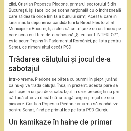
zilei, Cristian Popescu Piedone, primarul sectorului 5 din
București, își face loc pe scena națională cu o îndrăzneală
care sfidează orice limită a bunului simț. Acesta, care în
luna mai, la depunerea candidaturii la Biroul Electoral al
Municipiului București, a ales să se afișeze cu un tricou pe
care scria cu litere de-o șchioapă „Și eu sunt INTERLOP”,
este acum împins în Parlamentul României, pe lista pentru
Senat, de nimeni altul decât PSD!
Trădarea căluțului și jocul de-a
sabotajul
Într-o vreme, Piedone se bătea cu pumnii în piept, jurând
că nu-și va trăda căluțul. Însă, în prezent, acesta pare să
participe la un joc de-a sabotajul, în care pesediștii nu par
să facă altceva decât să-și tragă singuri preșul de sub
picioare. Cristian Popescu Piedone ar urma să candideze
pentru Senat, fiind pe primul loc pe lista PSD Giurgiu.
Un kamikaze în haine de primar