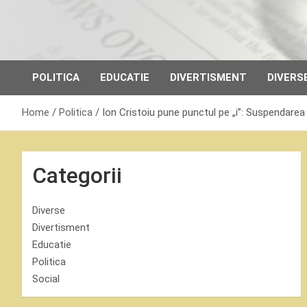
Skip
to
content
POLITICA
EDUCATIE
DIVERTISMENT
DIVERS
Home
Politica
Ion Cristoiu pune punctul pe „i”: Suspendarea
Categorii
Diverse
Divertisment
Educatie
Politica
Social