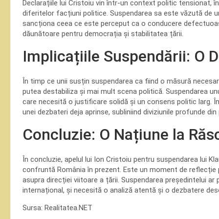
Declarațiile lui Cristoiu vin într-un context politic tensionat,
diferitelor facțiuni politice. Suspendarea sa este văzută de un
sancționa ceea ce este perceput ca o conducere defectuoasă. 
dăunătoare pentru democrația și stabilitatea țării.
Implicațiile Suspendării: O 
În timp ce unii susțin suspendarea ca fiind o măsură necesară,
putea destabiliza și mai mult scena politică. Suspendarea unu
care necesită o justificare solidă și un consens politic larg. 
unei dezbateri deja aprinse, subliniind diviziunile profunde di
Concluzie: O Națiune la Răs
În concluzie, apelul lui Ion Cristoiu pentru suspendarea lui Kl
confruntă România în prezent. Este un moment de reflecție pent
asupra direcției viitoare a țării. Suspendarea președintelui ar
internațional, și necesită o analiză atentă și o dezbatere des
Sursa: Realitatea.NET