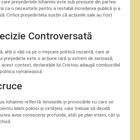
 în care președintele Iohannis este sub presiune din partea
ii ca o necesitate pentru a restabili încrederea publică și a
Criticii președintelui susțin că acțiunile sale au fost
Decizie Controversată
 alții o văd ca pe o mișcare politică riscantă, care ar
i președinte este o acțiune rară și extrem de serioasă,
În acest context, declarațiile lui Cristoiu adaugă combustibil
n politica românească.
cruce
aus Iohannis reflectă tensiunile și provocările cu care se
ru liderii politici și cetățeni, care trebuie să decidă
 putea avea consecințe profunde, atât pe plan intern, cât și
chisă.