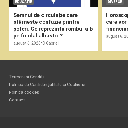
EDUCATIE
DIVERSE
Semnul de circulație care
Horoscop 
stârnește confuzie printre
care vor
șoferi. Ce reprezintă rombul alb
financia
pe fundal albastru?
august 6, 2
august 6, 2026
O Gabriel
Termeni și Condiții
Politica de Confidențialitate și Cookie-ur
Politica cookies
Contact