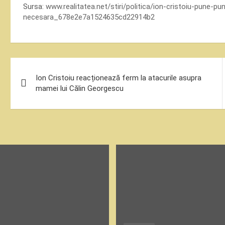
Sursa:
www.realitatea.net/stiri/politica/ion-cristoiu-pune-p
necesara_678e2e7a1524635cd22914b2
Navigare
Ion Cristoiu reacționează ferm la atacurile asupra
în
mamei lui Călin Georgescu
articole