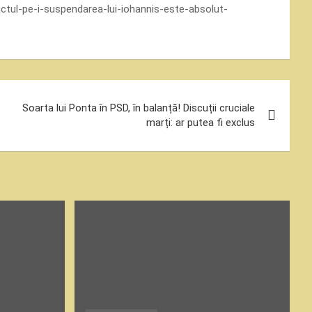
unctul-pe-i-suspendarea-lui-iohannis-este-absolut-
Soarta lui Ponta în PSD, în balanță! Discuții cruciale
marți: ar putea fi exclus