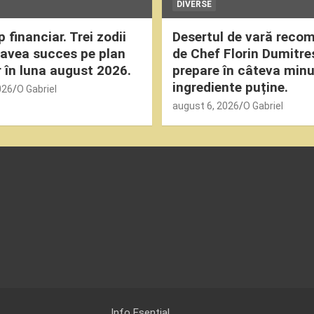
DIVERSE
financiar. Trei zodii
Desertul de vară reco
 avea succes pe plan
de Chef Florin Dumitre
r în luna august 2026.
prepare în câteva min
ingrediente puține.
026
O Gabriel
august 6, 2026
O Gabriel
Info Esential