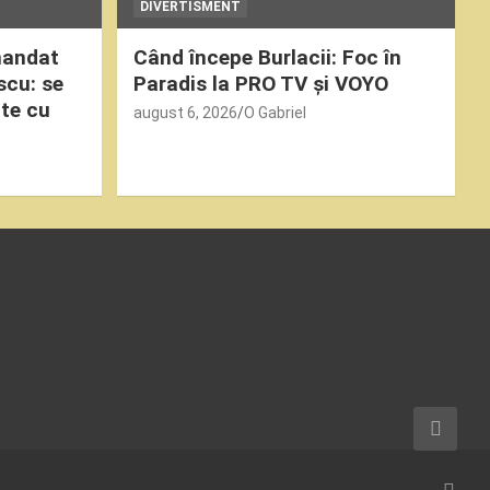
DIVERTISMENT
mandat
Când începe Burlacii: Foc în
scu: se
Paradis la PRO TV și VOYO
ute cu
august 6, 2026
O Gabriel