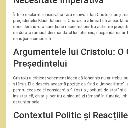
Necesitate Imperativă
Într-o declarație incisivă și fără echivoc, Ion Cristoiu, un jur
președintelui Klaus Iohannis. Cristoiu a afirmat că această a
considerând-o o sancțiune necesară pentru acțiunile președinte
de durata rămasă din mandatul lui Iohannis, suspendarea ar tre
sancțiune simbolică.
Argumentele lui Cristoiu: O 
Președintelui
Cristoiu a criticat vehement ideea că Iohannis nu ar trebui
sfârșit. El a descris această poziție ca fiind o „imbecilita
pentru ceea ce el consideră a fi fost o „lovitură de stat” și al
insistat că, chiar și pentru o singură zi rămasă în funcție, Io
acțiunilor sale.
Contextul Politic și Reacțiil