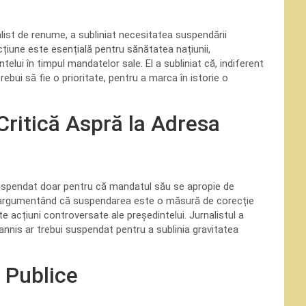
nalist de renume, a subliniat necesitatea suspendării
cțiune este esențială pentru sănătatea națiunii,
lui în timpul mandatelor sale. El a subliniat că, indiferent
bui să fie o prioritate, pentru a marca în istorie o
Critică Aspră la Adresa
 suspendat doar pentru că mandatul său se apropie de
te”, argumentând că suspendarea este o măsură de corecție
te acțiuni controversate ale președintelui. Jurnalistul a
hannis ar trebui suspendat pentru a sublinia gravitatea
e Publice