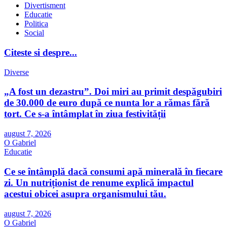
Divertisment
Educatie
Politica
Social
Citeste si despre...
Diverse
„A fost un dezastru”. Doi miri au primit despăgubiri
de 30.000 de euro după ce nunta lor a rămas fără
tort. Ce s-a întâmplat în ziua festivității
august 7, 2026
O Gabriel
Educatie
Ce se întâmplă dacă consumi apă minerală în fiecare
zi. Un nutriționist de renume explică impactul
acestui obicei asupra organismului tău.
august 7, 2026
O Gabriel