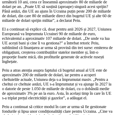
următorii 10 ani, ceea ce înseamnă aproximativ 80 de miliarde de
dolari pe an. „Poate UE să susțină (aproape) singură acest sprijin?
Până astăzi, din UE au ajuns în Ucraina puțin peste 200 de miliarde
de dolari, din care 80 de miliarde direct din bugetul UE și alte 60 de
miliarde de dolari sprijin militar”, a declarat Peiu.
El a continuat să explice că, doar pentru anii 2026 și 2027, Uniunea
Europeană va împrumuta Ucrainei 90 de miliarde de euro,
echivalentul a aproximativ 107 miliarde de dolari. „De unde va lua
UE acești bani și cine îi va gestiona?” a întrebat retoric Peiu,
subliniind că finanțarea ar urma să provină din trei surse: emiterea de
obligațiuni, creșterea contribuțiilor statelor membre și, într-o
proporție foarte mică, din profiturile generate de activele rusești
înghețate.
Peiu a atras atenția asupra faptului că bugetul anual al UE este de
aproximativ 200 de miliarde de dolari, iar pentru a acoperi
cheltuielile actuale, Uniunea deja s-a împrumutat masiv. „Pentru a
cheltui ce cheltuie astăzi, UE s-a împrumutat și va ajunge în 2027 la
o datorie de peste 1.050 de miliarde de dolari, cu o dobândă medie
de aproximativ 3% pe an la euro. Asta, în același timp în care în UE
s-a triplat prețul electricității și gazelor”, a adăugat el.
Peiu a continuat să critice modul în care ar urma să fie gestionate
fondurile și lipsa unor condiționalități clare pentru Ucraina. „Cine va