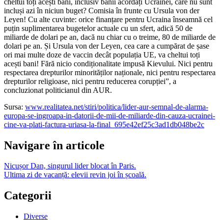
cheltui toți acești bani, inclusiv banii acordați Ucrainei, care nu sunt
incluși azi în niciun buget? Comisia în frunte cu Ursula von der
Leyen! Cu alte cuvinte: orice finanțare pentru Ucraina înseamnă cel
puțin suplimentarea bugetelor actuale cu un sfert, adică 50 de
miliarde de dolari pe an, dacă nu chiar cu o treime, 80 de miliarde de
dolari pe an. Și Ursula von der Leyen, cea care a cumpărat de șase
ori mai multe doze de vaccin decât populația UE, va cheltui toți
acești bani! Fără nicio condiționalitate impusă Kievului. Nici pentru
respectarea drepturilor minorităților naționale, nici pentru respectarea
drepturilor religioase, nici pentru reducerea corupției”, a
concluzionat politicianul din AUR.
Sursa:
www.realitatea.net/stiri/politica/lider-aur-semnal-de-alarma-
europa-se-ingroapa-in-datorii-de-mii-de-miliarde-din-cauza-ucrainei-
cine-va-plati-factura-uriasa-la-final_695e42ef25c3ad1db048be2c
Navigare în articole
Nicușor Dan, singurul lider blocat în Paris.
Ultima zi de vacanță: elevii revin joi în școală.
Categorii
Diverse