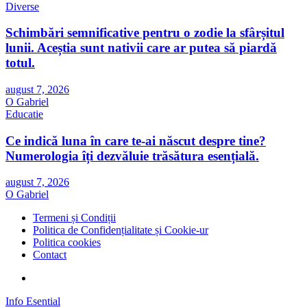
Diverse
Schimbări semnificative pentru o zodie la sfârșitul
lunii. Aceștia sunt nativii care ar putea să piardă
totul.
august 7, 2026
O Gabriel
Educatie
Ce indică luna în care te-ai născut despre tine?
Numerologia îți dezvăluie trăsătura esențială.
august 7, 2026
O Gabriel
Termeni și Condiții
Politica de Confidențialitate și Cookie-ur
Politica cookies
Contact
Info Esential