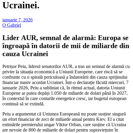
Ucrainei.
ianuarie 7, 2026
O Gabriel
Lider AUR, semnal de alarmă: Europa se
îngroapă în datorii de mii de miliarde din
cauza Ucrainei
Petrișor Peiu, liderul senatorilor AUR, a tras un semnal de alarmă cu
privire la situația economică a Uniunii Europene, care riscă să se
confrunte cu o spirală periculoasă a îndatorării din cauza sprijinului
financiar masiv acordat Ucrainei. Într-o declarație făcută miercuri, 7
ianuarie 2026, Peiu a subliniat că, în ritmul actual, datoria Uniunii
Europene ar putea depăși 1.050 de miliarde de dolari până în 2027,
în contextul în care costurile energetice cresc, iar bugetul european
continuă să se extindă.
Peiu a argumentat că Uniunea Europeană nu poate susține singură
un efort financiar de zeci de miliarde anual pentru Kiev. El a citat
estimările premierului ungar Viktor Orban, care susține că Ucraina
are nevoie de 800 de miliarde de dolari pentru supraviețuire în