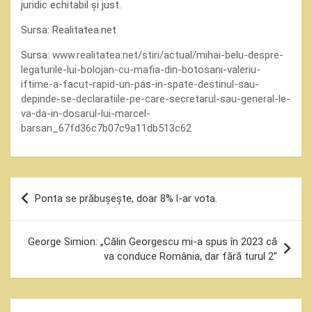
juridic echitabil și just.
Sursa: Realitatea.net
Sursa:
www.realitatea.net/stiri/actual/mihai-belu-despre-
legaturile-lui-bolojan-cu-mafia-din-botosani-valeriu-
iftime-a-facut-rapid-un-pas-in-spate-destinul-sau-
depinde-se-declaratiile-pe-care-secretarul-sau-general-le-
va-da-in-dosarul-lui-marcel-
barsan_67fd36c7b07c9a11db513c62
Navigare
Ponta se prăbușește, doar 8% l-ar vota.
în
articole
George Simion: „Călin Georgescu mi-a spus în 2023 că
va conduce România, dar fără turul 2”