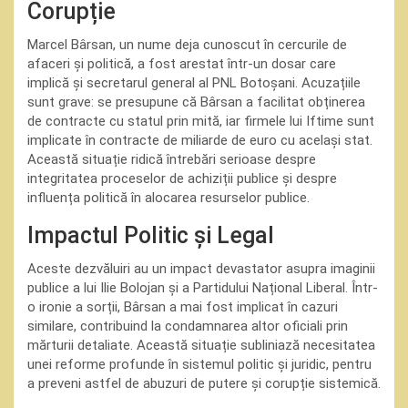
Corupție
Marcel Bârsan, un nume deja cunoscut în cercurile de
afaceri și politică, a fost arestat într-un dosar care
implică și secretarul general al PNL Botoșani. Acuzațiile
sunt grave: se presupune că Bârsan a facilitat obținerea
de contracte cu statul prin mită, iar firmele lui Iftime sunt
implicate în contracte de miliarde de euro cu același stat.
Această situație ridică întrebări serioase despre
integritatea proceselor de achiziții publice și despre
influența politică în alocarea resurselor publice.
Impactul Politic și Legal
Aceste dezvăluiri au un impact devastator asupra imaginii
publice a lui Ilie Bolojan și a Partidului Național Liberal. Într-
o ironie a sorții, Bârsan a mai fost implicat în cazuri
similare, contribuind la condamnarea altor oficiali prin
mărturii detaliate. Această situație subliniază necesitatea
unei reforme profunde în sistemul politic și juridic, pentru
a preveni astfel de abuzuri de putere și corupție sistemică.