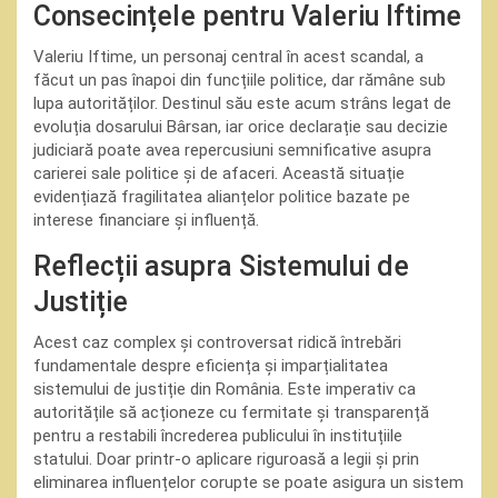
Consecințele pentru Valeriu Iftime
Valeriu Iftime, un personaj central în acest scandal, a
făcut un pas înapoi din funcțiile politice, dar rămâne sub
lupa autorităților. Destinul său este acum strâns legat de
evoluția dosarului Bârsan, iar orice declarație sau decizie
judiciară poate avea repercusiuni semnificative asupra
carierei sale politice și de afaceri. Această situație
evidențiază fragilitatea alianțelor politice bazate pe
interese financiare și influență.
Reflecții asupra Sistemului de
Justiție
Acest caz complex și controversat ridică întrebări
fundamentale despre eficiența și imparțialitatea
sistemului de justiție din România. Este imperativ ca
autoritățile să acționeze cu fermitate și transparență
pentru a restabili încrederea publicului în instituțiile
statului. Doar printr-o aplicare riguroasă a legii și prin
eliminarea influențelor corupte se poate asigura un sistem