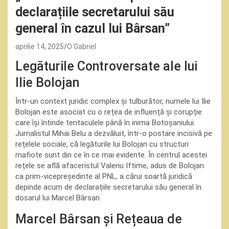
declarațiile secretarului său
general în cazul lui Bârsan”
aprilie 14, 2025
O Gabriel
Legăturile Controversate ale lui
Ilie Bolojan
Într-un context juridic complex și tulburător, numele lui Ilie
Bolojan este asociat cu o rețea de influență și corupție
care își întinde tentaculele până în inima Botoșaniului.
Jurnalistul Mihai Belu a dezvăluit, într-o postare incisivă pe
rețelele sociale, că legăturile lui Bolojan cu structuri
mafiote sunt din ce în ce mai evidente. În centrul acestei
rețele se află afaceristul Valeriu Iftime, adus de Bolojan
ca prim-vicepreședinte al PNL, a cărui soartă juridică
depinde acum de declarațiile secretarului său general în
dosarul lui Marcel Bârsan.
Marcel Bârsan și Rețeaua de