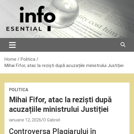
Skip
to
content
Home
Politica
Mihai Fifor, atac la reziști după acuzațiile ministrului Justiției
POLITICA
Mihai Fifor, atac la reziști după
acuzațiile ministrului Justiției
ianuarie 12, 2026
O Gabriel
Controversa Plagiarului în