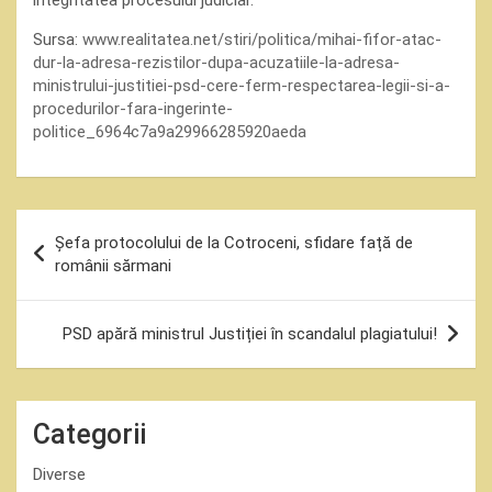
integritatea procesului judiciar.
Sursa:
www.realitatea.net/stiri/politica/mihai-fifor-atac-
dur-la-adresa-rezistilor-dupa-acuzatiile-la-adresa-
ministrului-justitiei-psd-cere-ferm-respectarea-legii-si-a-
procedurilor-fara-ingerinte-
politice_6964c7a9a29966285920aeda
Navigare
Șefa protocolului de la Cotroceni, sfidare față de
în
românii sărmani
articole
PSD apără ministrul Justiției în scandalul plagiatului!
Categorii
Diverse