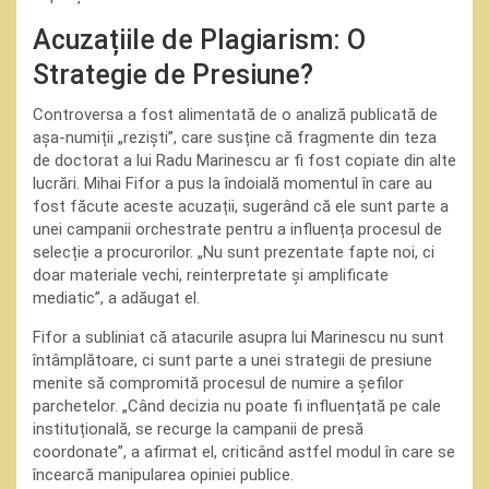
Acuzațiile de Plagiarism: O
Strategie de Presiune?
Controversa a fost alimentată de o analiză publicată de
așa-numiții „reziști”, care susține că fragmente din teza
de doctorat a lui Radu Marinescu ar fi fost copiate din alte
lucrări. Mihai Fifor a pus la îndoială momentul în care au
fost făcute aceste acuzații, sugerând că ele sunt parte a
unei campanii orchestrate pentru a influența procesul de
selecție a procurorilor. „Nu sunt prezentate fapte noi, ci
doar materiale vechi, reinterpretate și amplificate
mediatic”, a adăugat el.
Fifor a subliniat că atacurile asupra lui Marinescu nu sunt
întâmplătoare, ci sunt parte a unei strategii de presiune
menite să compromită procesul de numire a șefilor
parchetelor. „Când decizia nu poate fi influențată pe cale
instituțională, se recurge la campanii de presă
coordonate”, a afirmat el, criticând astfel modul în care se
încearcă manipularea opiniei publice.