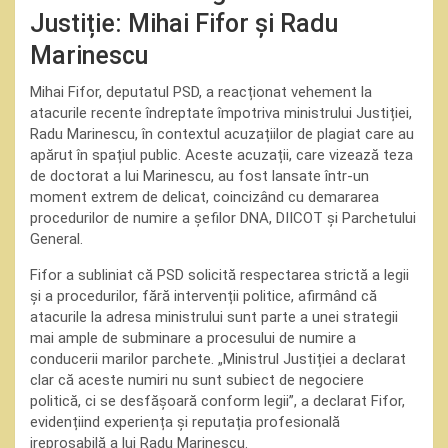
Justiție: Mihai Fifor și Radu
Marinescu
Mihai Fifor, deputatul PSD, a reacționat vehement la
atacurile recente îndreptate împotriva ministrului Justiției,
Radu Marinescu, în contextul acuzațiilor de plagiat care au
apărut în spațiul public. Aceste acuzații, care vizează teza
de doctorat a lui Marinescu, au fost lansate într-un
moment extrem de delicat, coincizând cu demararea
procedurilor de numire a șefilor DNA, DIICOT și Parchetului
General.
Fifor a subliniat că PSD solicită respectarea strictă a legii
și a procedurilor, fără intervenții politice, afirmând că
atacurile la adresa ministrului sunt parte a unei strategii
mai ample de subminare a procesului de numire a
conducerii marilor parchete. „Ministrul Justiției a declarat
clar că aceste numiri nu sunt subiect de negociere
politică, ci se desfășoară conform legii”, a declarat Fifor,
evidențiind experiența și reputația profesională
ireproșabilă a lui Radu Marinescu.