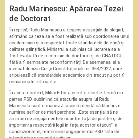
Radu Marinescu: Apărarea Tezei
de Doctorat
În replică, Radu Marinescu a respins acuzațiile de plagiat,
afirmând că teza sa a fost realizată sub coordonarea unui
academician și a respectat toate standardele de etică și
calitate științifică. Ministrul a subliniat că lucrarea sa a
fost evaluată de o comisie de doctorat și de CNATDCU,
fără a fi semnalate neconformități. De asemenea, el a
invocat decizia Curții Constituționale nr. 364/2022, care
stipulează că standardele academice din trecut nu pot fi
reexaminate retroactiv.
În acest context, Mihai Fifor a cerut o reacție fermă din
partea PSD, subliniind că atacurile asupra lui Radu
Marinescu sunt o manevră josnică menită să blocheze
numirea șefilor de mari parchete. „Este esențial să ne
amintim de angajamentele noastre față de justiție și de
importanța respectării legii în fața acestor atacuri”, a
concluzionat el, reafirmând angajamentul PSD față de