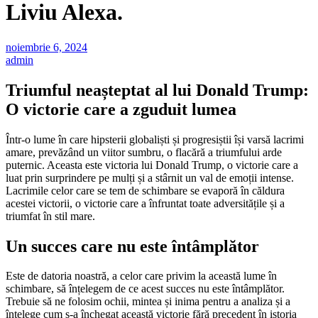
Liviu Alexa.
noiembrie 6, 2024
admin
Triumful neașteptat al lui Donald Trump:
O victorie care a zguduit lumea
Într-o lume în care hipsterii globaliști și progresiștii își varsă lacrimi
amare, prevăzând un viitor sumbru, o flacără a triumfului arde
puternic. Aceasta este victoria lui Donald Trump, o victorie care a
luat prin surprindere pe mulți și a stârnit un val de emoții intense.
Lacrimile celor care se tem de schimbare se evaporă în căldura
acestei victorii, o victorie care a înfruntat toate adversitățile și a
triumfat în stil mare.
Un succes care nu este întâmplător
Este de datoria noastră, a celor care privim la această lume în
schimbare, să înțelegem de ce acest succes nu este întâmplător.
Trebuie să ne folosim ochii, mintea și inima pentru a analiza și a
înțelege cum s-a închegat această victorie fără precedent în istoria