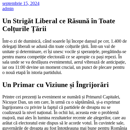
septembrie 15, 2024
admin
Un Strigăt Liberal ce Răsună în Toate
Colțurile Țării
Într-o zi de duminică, când soarele își începe dansul pe cer, 1.400 de
delegați liberali se adună din toate colțurile țării. Într-un val de
unitate și determinare, ei își unesc vocile și speranțele, pregătindu-se
pentru marea competiție electorală ce se apropie cu pași repezi. În
sala unde se va desfășura evenimentul, aerul vibrează de anticipație,
iar ora 11:00 devine un moment crucial, un punct de plecare pentru
o nouă etapă în istoria partidului.
Un Primar cu Viziune și Îngrijorări
Printre cei prezenți la eveniment se numără și Primarul Capitalei,
Nicușor Dan, un om care, în urmă cu o săptămână, și-a exprimat
îngrijorarea cu privire la faptul că partidele de dreapta nu se
coalizează la nivel național. În ochii lui, aceasta este o problemă
majoră, mai ales în lumina rezultatelor recente ale alegerilor, care au
arătat că electoratul este dispus să le acorde votul. În cuvintele sale,
guvernările de dreapta au fost întotdeauna mai bune pentru România