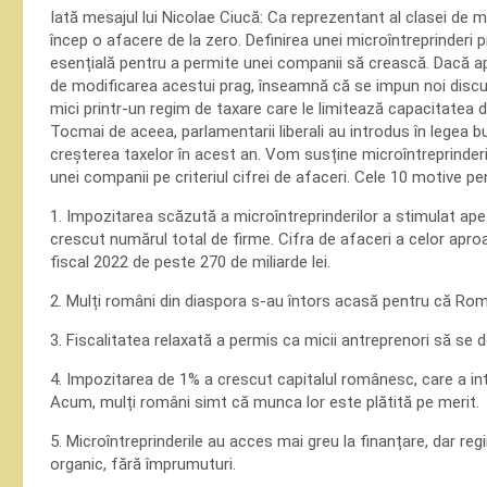
Iată mesajul lui Nicolae Ciucă: Ca reprezentant al clasei de mij
încep o afacere de la zero. Definirea unei microîntreprinderi p
esențială pentru a permite unei companii să crească. Dacă ap
de modificarea acestui prag, înseamnă că se impun noi discu
mici printr-un regim de taxare care le limitează capacitatea de
Tocmai de aceea, parlamentarii liberali au introdus în lege
creșterea taxelor în acest an. Vom susține microîntreprinderil
unei companii pe criteriul cifrei de afaceri. Cele 10 motive p
1. Impozitarea scăzută a microîntreprinderilor a stimulat apet
crescut numărul total de firme. Cifra de afaceri a celor aproa
fiscal 2022 de peste 270 de miliarde lei.
2. Mulți români din diaspora s-au întors acasă pentru că Rom
3. Fiscalitatea relaxată a permis ca micii antreprenori să se d
4. Impozitarea de 1% a crescut capitalul românesc, care a int
Acum, mulți români simt că munca lor este plătită pe merit.
5. Microîntreprinderile au acces mai greu la finanțare, dar regi
organic, fără împrumuturi.