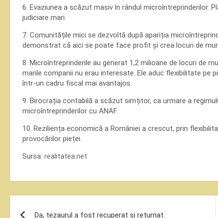
6. Evaziunea a scăzut masiv în rândul microîntreprinderilor. 
judiciare mari.
7. Comunitățile mici se dezvoltă după apariția microîntreprinde
demonstrat că aici se poate face profit și crea locuri de mu
8. Microîntreprinderile au generat 1,2 milioane de locuri de mu
marile companii nu erau interesate. Ele aduc flexibilitate pe pi
într-un cadru fiscal mai avantajos.
9. Birocrația contabilă a scăzut simțitor, ca urmare a regimului
microîntreprinderilor cu ANAF.
10. Reziliența economică a României a crescut, prin flexibilita
provocărilor pieței.
Sursa:
realitatea.net
Navigare
Da, tezaurul a fost recuperat și returnat.