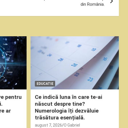
din România.
EDUCATIE
ve pentru
Ce indică luna în care te-ai
i.
născut despre tine?
re ar
Numerologia îți dezvăluie
trăsătura esențială.
august 7, 2026
O Gabriel