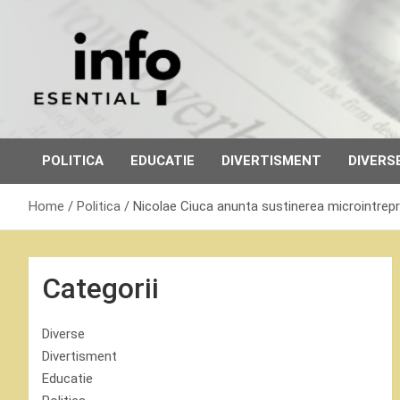
Skip
to
content
POLITICA
EDUCATIE
DIVERTISMENT
DIVERS
Home
Politica
Nicolae Ciuca anunta sustinerea microintreprin
Categorii
Diverse
Divertisment
Educatie