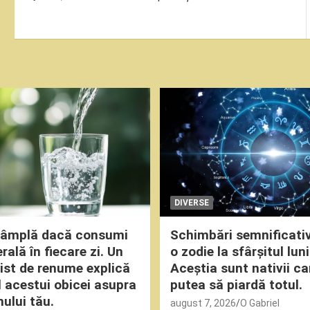
în
articole
DIVERSE
ntâmplă dacă consumi
Schimbări semnificati
ală în fiecare zi. Un
o zodie la sfârșitul luni
nist de renume explică
Aceștia sunt nativii ca
 acestui obicei asupra
putea să piardă totul.
ului tău.
august 7, 2026
O Gabriel