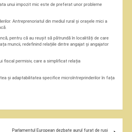
Plata unui impozit mic este de preferat unor probleme
rilor. Antreprenoriatul din mediul rural și orașele mici a
ncă.
ncă, pentru că au reușit să pătrundă în localități de care
ața muncii, redefinind relațiile dintre angajat și angajator
 fiscal permisiv, care a simplificat relația
tea și adaptabilitatea specifice microîntreprinderilor în fața
Parlamentul European dezbate aurul furat de ruși