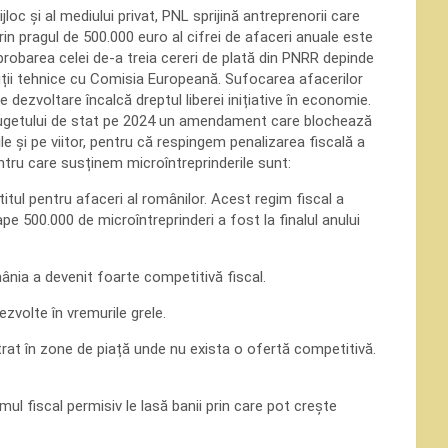
loc și al mediului privat, PNL sprijină antreprenorii care
rin pragul de 500.000 euro al cifrei de afaceri anuale este
robarea celei de-a treia cereri de plată din PNRR depinde
ții tehnice cu Comisia Europeană. Sufocarea afacerilor
 dezvoltare încalcă dreptul liberei inițiative în economie.
a bugetului de stat pe 2024 un amendament care blochează
e și pe viitor, pentru că respingem penalizarea fiscală a
entru care susținem microîntreprinderile sunt:
itul pentru afaceri al românilor. Acest regim fiscal a
pe 500.000 de microîntreprinderi a fost la finalul anului
ânia a devenit foarte competitivă fiscal.
ezvolte în vremurile grele.
rat în zone de piață unde nu exista o ofertă competitivă.
mul fiscal permisiv le lasă banii prin care pot crește