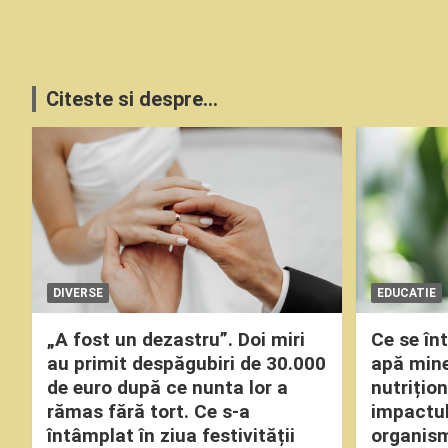
Citeste si despre...
DIVERSE
EDUCATIE
„A fost un dezastru”. Doi miri
Ce se î
au primit despăgubiri de 30.000
apă miner
de euro după ce nunta lor a
nutrițio
rămas fără tort. Ce s-a
impactul
întâmplat în ziua festivității
organism