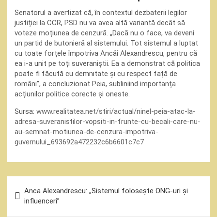
Senatorul a avertizat că, în contextul dezbaterii legilor
justiției la CCR, PSD nu va avea altă variantă decât să
voteze moțiunea de cenzură. „Dacă nu o face, va deveni
un partid de butonieră al sistemului. Tot sistemul a luptat
cu toate forțele împotriva Ancăi Alexandrescu, pentru că
ea i-a unit pe toți suveraniștii. Ea a demonstrat că politica
poate fi făcută cu demnitate și cu respect față de
români”, a concluzionat Peia, subliniind importanța
acțiunilor politice corecte și oneste.
Sursa:
www.realitatea.net/stiri/actual/ninel-peia-atac-la-
adresa-suveranistilor-vopsiti-in-frunte-cu-becali-care-nu-
au-semnat-motiunea-de-cenzura-impotriva-
guvernului_693692a472232c6b6601c7c7
Navigare
Anca Alexandrescu: „Sistemul folosește ONG-uri și
în
influenceri”
articole