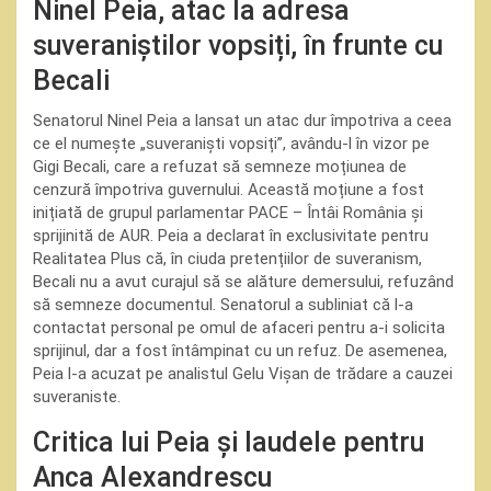
Ninel Peia, atac la adresa
suveraniștilor vopsiți, în frunte cu
Becali
Senatorul Ninel Peia a lansat un atac dur împotriva a ceea
ce el numește „suveraniști vopsiți”, avându-l în vizor pe
Gigi Becali, care a refuzat să semneze moțiunea de
cenzură împotriva guvernului. Această moțiune a fost
inițiată de grupul parlamentar PACE – Întâi România și
sprijinită de AUR. Peia a declarat în exclusivitate pentru
Realitatea Plus că, în ciuda pretențiilor de suveranism,
Becali nu a avut curajul să se alăture demersului, refuzând
să semneze documentul. Senatorul a subliniat că l-a
contactat personal pe omul de afaceri pentru a-i solicita
sprijinul, dar a fost întâmpinat cu un refuz. De asemenea,
Peia l-a acuzat pe analistul Gelu Vișan de trădare a cauzei
suveraniste.
Critica lui Peia și laudele pentru
Anca Alexandrescu