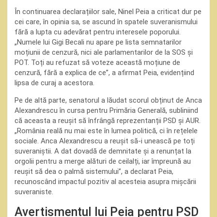
În continuarea declarațiilor sale, Ninel Peia a criticat dur pe
cei care, în opinia sa, se ascund în spatele suveranismului
fără a lupta cu adevărat pentru interesele poporului.
„Numele lui Gigi Becali nu apare pe lista semnatarilor
moțiunii de cenzură, nici ale parlamentarilor de la SOS și
POT. Toți au refuzat să voteze această moțiune de
cenzură, fără a explica de ce”, a afirmat Peia, evidențiind
lipsa de curaj a acestora.
Pe de altă parte, senatorul a lăudat scorul obținut de Anca
Alexandrescu în cursa pentru Primăria Generală, subliniind
că aceasta a reușit să înfrângă reprezentanții PSD și AUR.
„România reală nu mai este în lumea politică, ci în rețelele
sociale. Anca Alexandrescu a reușit să-i unească pe toți
suveraniștii. A dat dovadă de demnitate și a renunțat la
orgolii pentru a merge alături de ceilalți, iar împreună au
reușit să dea o palmă sistemului”, a declarat Peia,
recunoscând impactul pozitiv al acesteia asupra mișcării
suveraniste.
Avertismentul lui Peia pentru PSD