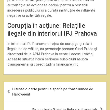
provocare pentru justiția din România. Este crucial ca
autoritățile să acționeze decisiv pentru a restabili
încrederea publicului și a curăța instituțiile de influențe
negative și activități ilegale.
Corupția în acțiune: Relațiile
ilegale din interiorul IPJ Prahova
În interiorul IPJ Prahova, o rețea de corupție și relații
ilegale se dezvăluie, cu personaje precum Ginel Preda și
directorul de la APM Prahova în centrul acestui vârtej.
Această situație ridică serioase suspiciuni asupra
transparenței și corectitudinii financiare în c
Navigare
Citeste o carte pentru a speria pe toată lumea de
în
Halloween!
articole
Da, inculpații Stavri și Belu vor fi arestați.