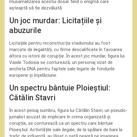
musamalizarea acestui dosar fiind o enigmă care
așteaptă să fie dezvăluită.
Un joc murdar: Licitațiile și
abuzurile
Licitațiile pentru reconstrucția stadionului au fost
marcate de ilegalități, cu firme descalificate în favoarea
altora cu istorii de corupție. În acest joc murdar, figura lui
Vasile Todosia se conturează, un personaj vizat de
ancheta DNA pentru faptele sale legate de fondurile
europene și înșelăciune.
Un spectru bântuie Ploieștiul:
Cătălin Stavri
În acest peisaj sumbru, figura lui Cătălin Stavri, un pseudo-
jurnalist acuzat de implicare în crima organizată și
corupție, se conturează ca un spectru care bântuie
Ploieștiul. Activitățile sale ilegale, de la spălare de bani la
trafic de influență, au lăsat o pată neagră pe imaginea