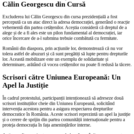
Călin Georgescu din Cursă
Excluderea lui Călin Georgescu din cursa prezidențială a fost
percepută ca un atac direct la adresa democrației, generând o reacție
vehementă din partea cetățenilor. Aceștia consideră că dreptul de a
alege și de a fi ales este un pilon fundamental al democrației, iar
orice încercare de a-l submina trebuie combătută cu fermitate.
Românii din diaspora, prin acțiunile lor, demonstrează că nu vor
tolera astfel de abuzuri și că sunt pregătiți să lupte pentru drepturile
lor. Această mobilizare este un exemplu de solidaritate și
determinare, arătând că vocea cetățenilor nu poate fi redusă la tăcere.
Scrisori către Uniunea Europeană: Un
Apel la Justiție
În cadrul protestului, participanții intenționează să adreseze două
scrisori instituțiilor cheie din Uniunea Europeană, solicitând
intervenția acestora pentru a asigura respectarea drepturilor
democratice în România. Aceste scrisori reprezintă un apel la justiție
și o cerere de sprijin din partea comunității internaționale pentru a
proteja democrația în fața amenințărilor interne.