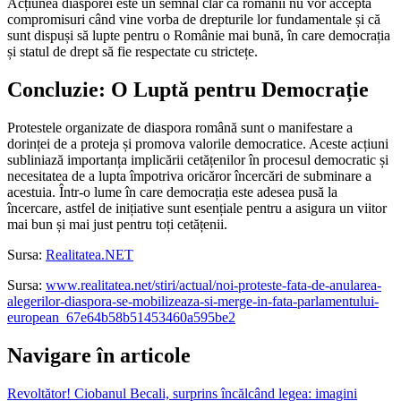
Acțiunea diasporei este un semnal clar că românii nu vor accepta
compromisuri când vine vorba de drepturile lor fundamentale și că
sunt dispuși să lupte pentru o Românie mai bună, în care democrația
și statul de drept să fie respectate cu strictețe.
Concluzie: O Luptă pentru Democrație
Protestele organizate de diaspora română sunt o manifestare a
dorinței de a proteja și promova valorile democratice. Aceste acțiuni
subliniază importanța implicării cetățenilor în procesul democratic și
necesitatea de a lupta împotriva oricăror încercări de subminare a
acestuia. Într-o lume în care democrația este adesea pusă la
încercare, astfel de inițiative sunt esențiale pentru a asigura un viitor
mai bun și mai just pentru toți cetățenii.
Sursa:
Realitatea.NET
Sursa:
www.realitatea.net/stiri/actual/noi-proteste-fata-de-anularea-
alegerilor-diaspora-se-mobilizeaza-si-merge-in-fata-parlamentului-
european_67e64b58b51453460a595be2
Navigare în articole
Revoltător! Ciobanul Becali, surprins încălcând legea: imagini