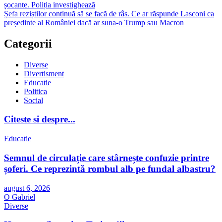
șocante. Poliția investighează
Șefa reziștilor continuă să se facă de râs. Ce ar răspunde Lasconi ca
președinte al României dacă ar suna-o Trump sau Macron
Categorii
Diverse
Divertisment
Educatie
Politica
Social
Citeste si despre...
Educatie
Semnul de circulație care stârnește confuzie printre
șoferi. Ce reprezintă rombul alb pe fundal albastru?
august 6, 2026
O Gabriel
Diverse