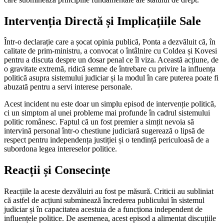
Intervenția Directă și Implicațiile Sale
Într-o declarație care a șocat opinia publică, Ponta a dezvăluit că, în
calitate de prim-ministru, a convocat o întâlnire cu Coldea și Kovesi
pentru a discuta despre un dosar penal ce îl viza. Această acțiune, de
o gravitate extremă, ridică semne de întrebare cu privire la influența
politică asupra sistemului judiciar și la modul în care puterea poate fi
abuzată pentru a servi interese personale.
Acest incident nu este doar un simplu episod de intervenție politică,
ci un simptom al unei probleme mai profunde în cadrul sistemului
politic românesc. Faptul că un fost premier a simțit nevoia să
intervină personal într-o chestiune judiciară sugerează o lipsă de
respect pentru independența justiției și o tendință periculoasă de a
subordona legea intereselor politice.
Reacții și Consecințe
Reacțiile la aceste dezvăluiri au fost pe măsură. Criticii au subliniat
că astfel de acțiuni subminează încrederea publicului în sistemul
judiciar și în capacitatea acestuia de a funcționa independent de
influențele politice. De asemenea, acest episod a alimentat discuțiile