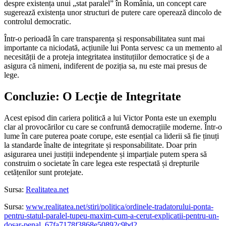
despre existența unui „stat paralel” în România, un concept care
sugerează existența unor structuri de putere care operează dincolo de
controlul democratic.
Într-o perioadă în care transparența și responsabilitatea sunt mai
importante ca niciodată, acțiunile lui Ponta servesc ca un memento al
necesității de a proteja integritatea instituțiilor democratice și de a
asigura că nimeni, indiferent de poziția sa, nu este mai presus de
lege.
Concluzie: O Lecție de Integritate
Acest episod din cariera politică a lui Victor Ponta este un exemplu
clar al provocărilor cu care se confruntă democrațiile moderne. Într-o
lume în care puterea poate corupe, este esențial ca liderii să fie ținuți
la standarde înalte de integritate și responsabilitate. Doar prin
asigurarea unei justiții independente și imparțiale putem spera să
construim o societate în care legea este respectată și drepturile
cetățenilor sunt protejate.
Sursa:
Realitatea.net
Sursa:
www.realitatea.net/stiri/politica/ordinele-tradatorului-ponta-
pentru-statul-paralel-tupeu-maxim-cum-a-cerut-explicatii-pentru-un-
dosar-penal_67fa7178f3868e50892c9bd2