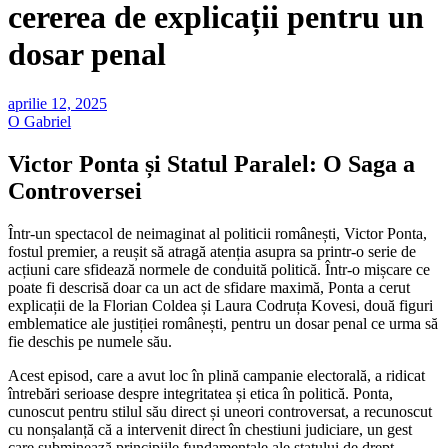
cererea de explicații pentru un
dosar penal
aprilie 12, 2025
O Gabriel
Victor Ponta și Statul Paralel: O Saga a
Controversei
Într-un spectacol de neimaginat al politicii românești, Victor Ponta,
fostul premier, a reușit să atragă atenția asupra sa printr-o serie de
acțiuni care sfidează normele de conduită politică. Într-o mișcare ce
poate fi descrisă doar ca un act de sfidare maximă, Ponta a cerut
explicații de la Florian Coldea și Laura Codruța Kovesi, două figuri
emblematice ale justiției românești, pentru un dosar penal ce urma să
fie deschis pe numele său.
Acest episod, care a avut loc în plină campanie electorală, a ridicat
întrebări serioase despre integritatea și etica în politică. Ponta,
cunoscut pentru stilul său direct și uneori controversat, a recunoscut
cu nonșalanță că a intervenit direct în chestiuni judiciare, un gest
care subminează principiile fundamentale ale statului de drept.