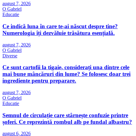
august 7, 2026
O Gabriel
Educatie
Ce indică luna în care te-ai născut despre tine?
Numerologia îți dezvăluie trăsătura esențială.
august 7, 2026
O Gabriel
Diverse
Ce sunt cartofii la tigaie, considerați una dintre cele
mai bune mâncăruri din lume? Se folosesc doar trei
ingrediente pentru preparare.
august 7, 2026
O Gabriel
Educatie
Semnul de circulație care stârnește confuzie printre
șoferi. Ce reprezintă rombul alb pe fundal albastru?
august 6, 2026