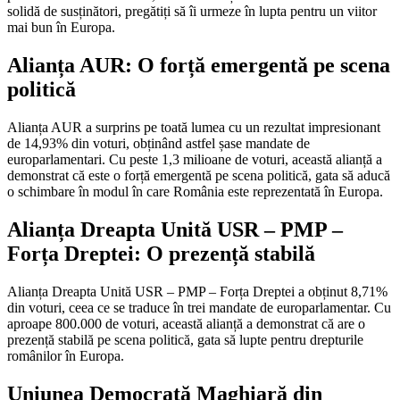
solidă de susținători, pregătiți să îi urmeze în lupta pentru un viitor
mai bun în Europa.
Alianța AUR: O forță emergentă pe scena
politică
Alianța AUR a surprins pe toată lumea cu un rezultat impresionant
de 14,93% din voturi, obținând astfel șase mandate de
europarlamentari. Cu peste 1,3 milioane de voturi, această alianță a
demonstrat că este o forță emergentă pe scena politică, gata să aducă
o schimbare în modul în care România este reprezentată în Europa.
Alianța Dreapta Unită USR – PMP –
Forța Dreptei: O prezență stabilă
Alianța Dreapta Unită USR – PMP – Forța Dreptei a obținut 8,71%
din voturi, ceea ce se traduce în trei mandate de europarlamentar. Cu
aproape 800.000 de voturi, această alianță a demonstrat că are o
prezență stabilă pe scena politică, gata să lupte pentru drepturile
românilor în Europa.
Uniunea Democrată Maghiară din