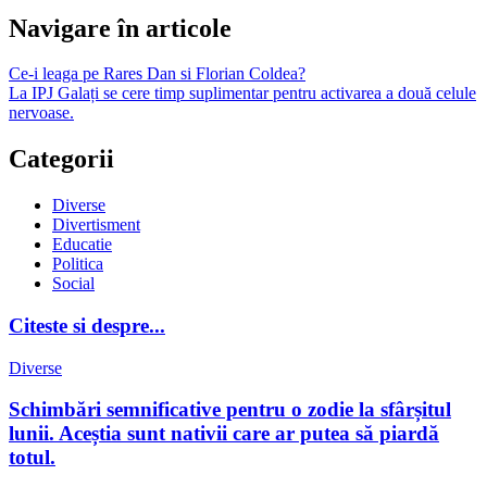
Navigare în articole
Ce-i leaga pe Rares Dan si Florian Coldea?
La IPJ Galați se cere timp suplimentar pentru activarea a două celule
nervoase.
Categorii
Diverse
Divertisment
Educatie
Politica
Social
Citeste si despre...
Diverse
Schimbări semnificative pentru o zodie la sfârșitul
lunii. Aceștia sunt nativii care ar putea să piardă
totul.