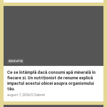
EDUCATIE
Ce se întâmplă dacă consumi apă minerală în
fiecare zi. Un nutriționist de renume explică
impactul acestui obicei asupra organismului
tău.
august 7, 2026
O Gabriel