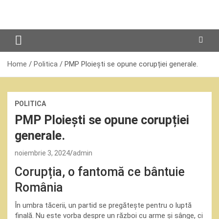
Skip
to
content
Home
Politica
PMP Ploiești se opune corupției generale.
POLITICA
PMP Ploiești se opune corupției
generale.
noiembrie 3, 2024
admin
Corupția, o fantomă ce bântuie
România
În umbra tăcerii, un partid se pregătește pentru o luptă
finală. Nu este vorba despre un război cu arme și sânge, ci