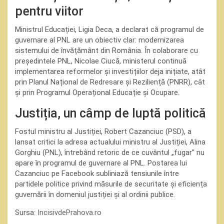
pentru viitor
Ministrul Educației, Ligia Deca, a declarat că programul de
guvernare al PNL are un obiectiv clar: modernizarea
sistemului de învățământ din România. În colaborare cu
președintele PNL, Nicolae Ciucă, ministerul continuă
implementarea reformelor și investițiilor deja inițiate, atât
prin Planul Național de Redresare și Reziliență (PNRR), cât
și prin Programul Operațional Educație și Ocupare.
Justiția, un câmp de luptă politică
Fostul ministru al Justiției, Robert Cazanciuc (PSD), a
lansat critici la adresa actualului ministru al Justiției, Alina
Gorghiu (PNL), întrebând retoric de ce cuvântul „fugar” nu
apare în programul de guvernare al PNL. Postarea lui
Cazanciuc pe Facebook subliniază tensiunile între
partidele politice privind măsurile de securitate și eficiența
guvernării în domeniul justiției și al ordinii publice.
Sursa:
IncisivdePrahova.ro