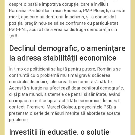
despre o bătălie împotriva corupției care a învăluit
România. Partidul lui Traian Băsescu, PMP Ploiești, nu este
mort, așa cum au dorit unii. În schimb, și-a consolidat
poziția, pregătindu-se să se confrunte cu partidul-stat
PSD-PNL, acuzat de a vrea să distrugă democrația din
țară.
Declinul demografic, o amenințare
la adresa stabilității economice
În timp ce politicienii se luptă pentru putere, România se
confruntă cu o problemă mult mai gravă: scăderea
numărului de copii și plecarea tinerilor în străinătate.
Această situație nu afectează doar echilibrul demografic,
ci și piața muncii, sistemele de pensii și sănătate, având
un impact direct asupra stabilității economice. În acest
context, Premierul Marcel Ciolacu, președintele PSD, a
prezentat o serie de măsuri menite să abordeze aceste
probleme.
Investiții în educație, o soluție