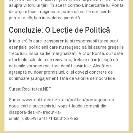
asupra viitorului țării. În acest context, încercările lui Ponta
de a-și reface imaginea ar putea să nu fie suficiente
pentru a câștiga încrederea pierdută.
Concluzie: O Lecție de Politică
Într-o eră în care transparența și responsabilitatea sunt
esențiale, politicienii care nu reușesc să își asume greșelile
trecutului riscă să fie marginalizați. Victor Ponta, cu toate
eforturile sale de a se reinventa, trebuie să înțeleagă că
acțiunile vorbesc mai tare decât cuvintele. Alegătorii
așteaptă nu doar promisiuni, ci și dovezi concrete de
schimbare și angajament față de valorile democratice.
Sursa:
Realitatea.NET
Sursa:
www.realitatea.net/stiri/politica/ponta-joaca-o-
noua-carte-suveranistul-vopsit-lauda-romanii-din-
diaspora-desi-in-trecut-ia-
umilit_6806491a4ff7143b0f2b78e3