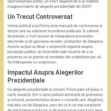
oportunismului politic, un efort disperat de a-și reabilita
imaginea înainte de alegerile prezidențiale din 2025?
Un Trecut Controversat
Istoria politică a lui Ponta este marcată de controverse și
decizii care au subminat încrederea publicului. În calitate
de premier, a fost acuzat de manipularea proceselor
electorale și de ignorarea nevoilor cetățenilor din Diaspora.
Aceste acțiuni au lăsat o amprentă negativă asupra
percepției publice, iar încercările sale recente de a se
prezenta ca un prieten al românilor din străinătate par să
fie întâmpinate cu scepticism.
Impactul Asupra Alegerilor
Prezidențiale
Cu alegerile prezidențiale la orizont, Ponta pare să joace o
carte riscantă. Într-o lume politică dominată de promisiuni
și retorică, autenticitatea devine o monedă rară. Alegătorii,
mai ales cei din Diaspora, sunt din ce în ce mai conștienți
de importanța votului lor și de impactul pe care îl pot avea