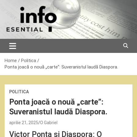
Skip
to
content
Home
Politica
Ponta joacă o nouă „carte”: Suveranistul laudă Diaspora.
POLITICA
Ponta joacă o nouă „carte”:
Suveranistul laudă Diaspora.
aprilie 21, 2025
O Gabriel
Victor Ponta și Diaspora: O