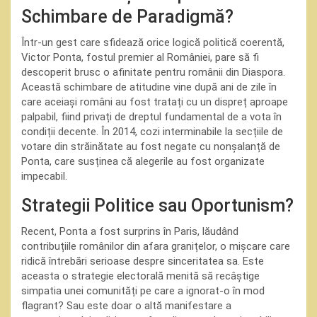
Schimbare de Paradigmă?
Într-un gest care sfidează orice logică politică coerentă,
Victor Ponta, fostul premier al României, pare să fi
descoperit brusc o afinitate pentru românii din Diaspora.
Această schimbare de atitudine vine după ani de zile în
care aceiași români au fost tratați cu un dispreț aproape
palpabil, fiind privați de dreptul fundamental de a vota în
condiții decente. În 2014, cozi interminabile la secțiile de
votare din străinătate au fost negate cu nonșalanță de
Ponta, care susținea că alegerile au fost organizate
impecabil.
Strategii Politice sau Oportunism?
Recent, Ponta a fost surprins în Paris, lăudând
contribuțiile românilor din afara granițelor, o mișcare care
ridică întrebări serioase despre sinceritatea sa. Este
aceasta o strategie electorală menită să recâștige
simpatia unei comunități pe care a ignorat-o în mod
flagrant? Sau este doar o altă manifestare a