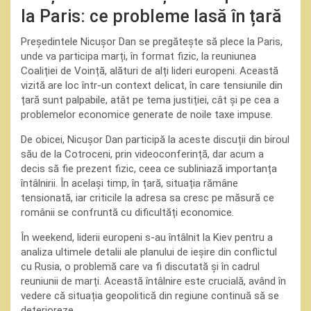
la Paris: ce probleme lasă în țară
Președintele Nicușor Dan se pregătește să plece la Paris,
unde va participa marți, în format fizic, la reuniunea
Coaliției de Voință, alături de alți lideri europeni. Această
vizită are loc într-un context delicat, în care tensiunile din
țară sunt palpabile, atât pe tema justiției, cât și pe cea a
problemelor economice generate de noile taxe impuse.
De obicei, Nicușor Dan participă la aceste discuții din biroul
său de la Cotroceni, prin videoconferință, dar acum a
decis să fie prezent fizic, ceea ce subliniază importanța
întâlnirii. În același timp, în țară, situația rămâne
tensionată, iar criticile la adresa sa cresc pe măsură ce
românii se confruntă cu dificultăți economice.
În weekend, liderii europeni s-au întâlnit la Kiev pentru a
analiza ultimele detalii ale planului de ieșire din conflictul
cu Rusia, o problemă care va fi discutată și în cadrul
reuniunii de marți. Această întâlnire este crucială, având în
vedere că situația geopolitică din regiune continuă să se
deterioreze.