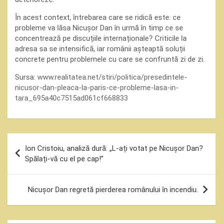
În acest context, întrebarea care se ridică este: ce
probleme va lăsa Nicușor Dan în urmă în timp ce se
concentrează pe discuțiile internaționale? Criticile la
adresa sa se intensifică, iar românii așteaptă soluții
concrete pentru problemele cu care se confruntă zi de zi.
Sursa:
www.realitatea.net/stiri/politica/presedintele-
nicusor-dan-pleaca-la-paris-ce-probleme-lasa-in-
tara_695a40c7515ad061cf668833
Navigare
Ion Cristoiu, analiză dură: „L-ați votat pe Nicușor Dan?
în
Spălați-vă cu el pe cap!”
articole
Nicușor Dan regretă pierderea românului în incendiu.