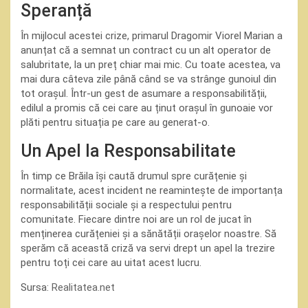
Speranță
În mijlocul acestei crize, primarul Dragomir Viorel Marian a
anunțat că a semnat un contract cu un alt operator de
salubritate, la un preț chiar mai mic. Cu toate acestea, va
mai dura câteva zile până când se va strânge gunoiul din
tot orașul. Într-un gest de asumare a responsabilității,
edilul a promis că cei care au ținut orașul în gunoaie vor
plăti pentru situația pe care au generat-o.
Un Apel la Responsabilitate
În timp ce Brăila își caută drumul spre curățenie și
normalitate, acest incident ne reamintește de importanța
responsabilității sociale și a respectului pentru
comunitate. Fiecare dintre noi are un rol de jucat în
menținerea curățeniei și a sănătății orașelor noastre. Să
sperăm că această criză va servi drept un apel la trezire
pentru toți cei care au uitat acest lucru.
Sursa:
Realitatea.net