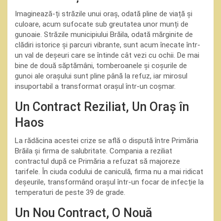
Imaginează-ți străzile unui oraș, odată pline de viață și
culoare, acum sufocate sub greutatea unor munți de
gunoaie. Străzile municipiului Brăila, odată mărginite de
clădiri istorice și parcuri vibrante, sunt acum înecate într-
un val de deșeuri care se întinde cât vezi cu ochii. De mai
bine de două săptămâni, tomberoanele și coșurile de
gunoi ale orașului sunt pline până la refuz, iar mirosul
insuportabil a transformat orașul într-un coșmar.
Un Contract Reziliat, Un Oraș în
Haos
La rădăcina acestei crize se află o dispută între Primăria
Brăila și firma de salubritate. Compania a reziliat
contractul după ce Primăria a refuzat să majoreze
tarifele. În ciuda codului de caniculă, firma nu a mai ridicat
deșeurile, transformând orașul într-un focar de infecție la
temperaturi de peste 39 de grade.
Un Nou Contract, O Nouă