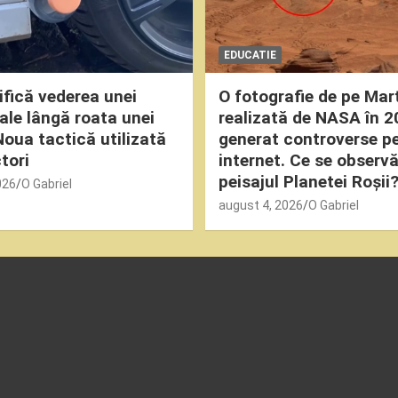
EDUCATIE
fică vederea unei
O fotografie de pe Mar
oale lângă roata unei
realizată de NASA în 2
Noua tactică utilizată
generat controverse p
tori
internet. Ce se observă
peisajul Planetei Roșii
026
O Gabriel
august 4, 2026
O Gabriel