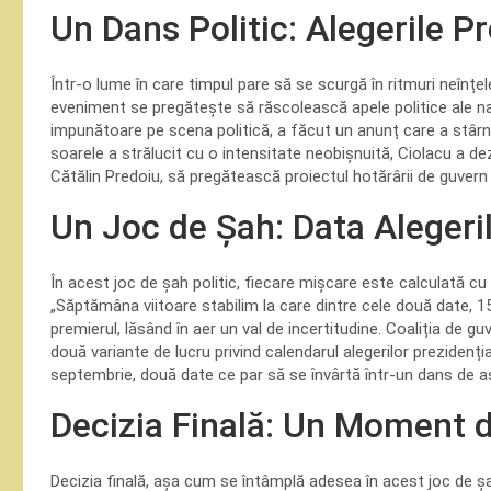
Un Dans Politic: Alegerile P
Într-o lume în care timpul pare să se scurgă în ritmuri neînțel
eveniment se pregătește să răscolească apele politice ale na
impunătoare pe scena politică, a făcut un anunț care a stârnit va
soarele a strălucit cu o intensitate neobișnuită, Ciolacu a dez
Cătălin Predoiu, să pregătească proiectul hotărârii de guvern p
Un Joc de Șah: Data Alegeri
În acest joc de șah politic, fiecare mișcare este calculată cu p
„Săptămâna viitoare stabilim la care dintre cele două date, 1
premierul, lăsând în aer un val de incertitudine. Coaliția de guv
două variante de lucru privind calendarul alegerilor prezidenț
septembrie, două date ce par să se învârtă într-un dans de a
Decizia Finală: Un Moment 
Decizia finală, așa cum se întâmplă adesea în acest joc de șah