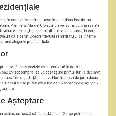
rezidențiale
ese, în care zilele se împletesc într-un dans haotic, un
țiunii. Premierul Marcel Ciolacu, un personaj cu o prezență
luri de discuții și speculații. Într-o zi de vineri, în care
văluit că a cerut vicepremierului și ministrului de Interne,
rivind alegerile prezidențiale.
lor
recizie, fiecare decizie este analizată în detaliu.
5 sau 29 septembrie, se va desfășura primul tur”, a declarat
ernare, într-o ședință ce a avut loc într-o zi de joi, a decis
iale. Primul tur ar putea avea loc pe 15 septembrie sau pe 29
șteptare.
de Așteptare
 politic, urmează să fie luată marți. Surse politice au