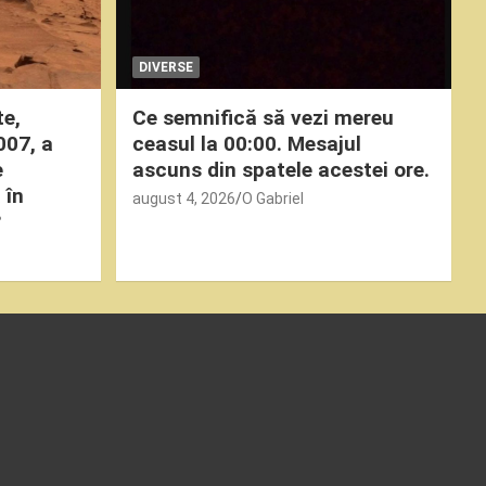
DIVERSE
te,
Ce semnifică să vezi mereu
007, a
ceasul la 00:00. Mesajul
e
ascuns din spatele acestei ore.
 în
august 4, 2026
O Gabriel
?