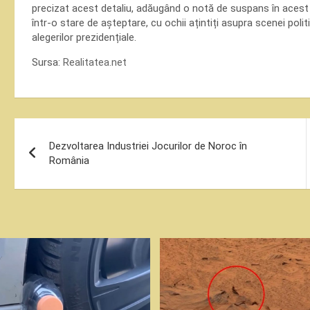
precizat acest detaliu, adăugând o notă de suspans în acest
într-o stare de așteptare, cu ochii ațintiți asupra scenei po
alegerilor prezidențiale.
Sursa:
Realitatea.net
Navigare
Dezvoltarea Industriei Jocurilor de Noroc în
în
România
articole