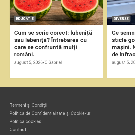
EDUCATIE
DIVERSE
Cum se scrie corect: lubeniță
Ce semni
sau lebeniță? Întrebarea cu
sticle g
care se confruntă mulți
mașini. 
români.
de infrac
august 5, 2026
O Gabriel
august 5, 2
Termeni și Condiții
Politica de Confidențialitate și Cookie-ur
Politica cookies
Contact