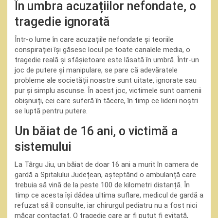
În umbra acuzațiilor nefondate, o
tragedie ignorată
Într-o lume în care acuzațiile nefondate și teoriile
conspirației își găsesc locul pe toate canalele media, o
tragedie reală și sfâșietoare este lăsată în umbră. Într-un
joc de putere și manipulare, se pare că adevăratele
probleme ale societății noastre sunt uitate, ignorate sau
pur și simplu ascunse. În acest joc, victimele sunt oamenii
obișnuiți, cei care suferă în tăcere, în timp ce liderii noștri
se luptă pentru putere.
Un băiat de 16 ani, o victimă a
sistemului
La Târgu Jiu, un băiat de doar 16 ani a murit în camera de
gardă a Spitalului Județean, așteptând o ambulanță care
trebuia să vină de la peste 100 de kilometri distanță. În
timp ce acesta își dădea ultima suflare, medicul de gardă a
refuzat să îl consulte, iar chirurgul pediatru nu a fost nici
măcar contactat. O tragedie care ar fi putut fi evitată,