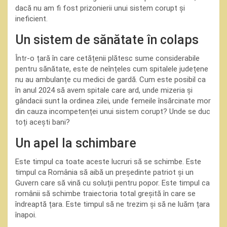
dacă nu am fi fost prizonierii unui sistem corupt și
ineficient.
Un sistem de sănătate în colaps
Într-o țară în care cetățenii plătesc sume considerabile
pentru sănătate, este de neînțeles cum spitalele județene
nu au ambulanțe cu medici de gardă. Cum este posibil ca
în anul 2024 să avem spitale care ard, unde mizeria și
gândacii sunt la ordinea zilei, unde femeile însărcinate mor
din cauza incompetenței unui sistem corupt? Unde se duc
toți acești bani?
Un apel la schimbare
Este timpul ca toate aceste lucruri să se schimbe. Este
timpul ca România să aibă un președinte patriot și un
Guvern care să vină cu soluții pentru popor. Este timpul ca
românii să schimbe traiectoria total greșită în care se
îndreaptă țara. Este timpul să ne trezim și să ne luăm țara
înapoi.