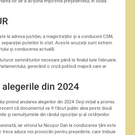
area lor de a acționa împotriva președintelui, în ciuda
UR
e la adresa justiției, a magistraților și a conducerii CSM,
i separației puterilor în stat. Aceste acuzații sunt extrem
atului și conducerea actuală.
uturor semnăturilor necesare până la finalul lunii februarie.
Parlamentului, generând o criză politică majoră care ar
 alegerile din 2024
 privind anularea alegerilor din 2024. Deși inițial a promis
t recent că documentul va fi făcut public abia peste două
le și nemulțumirile din rândul opoziției și al cetățenilor.
ionată, iar viitorul lui Nicușor Dan la conducerea țării este
re trece aduce noi provocări pentru președinte, care trebuie