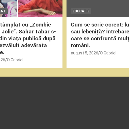
ENT
EDUCATIE
ntâmplat cu „Zombie
Cum se scrie corect: l
 Jolie”. Sahar Tabar s-
sau lebeniță? Întrebar
 din viața publică după
care se confruntă mulț
dezvăluit adevărata
români.
e.
august 5, 2026
O Gabriel
026
O Gabriel