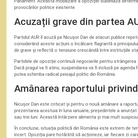
Parlament. Această mobilizare a opoziției subliniază determin
provocărilor politice existente.
Acuzații grave din partea A
Partidul AUR îl acuză pe Nicușor Dan de atacuri publice repetat
considerând aceste acțiuni o încălcare flagrantă a principiulu
de grave și reflectă o tensiune crescândă între instituțiile st
Partidele de opoziție continuă negocierile pentru strângerea t
Dacă pragul va fi atins, suspendarea va fi inclusă pe agenda 
putea schimba radical peisajul politic din România.
Amânarea raportului privind
Nicușor Dan este criticat și pentru o nouă amânare a raportului
prezentarea acestuia în luna ianuarie, președintele a anunța
sau trei luni. Această întârziere alimenta și mai mult suspiciuni
În concluzie, situația politică din România este extrem de tens
incert. Opoziția pare hotărâtă să acționeze, iar fiecare zi ca