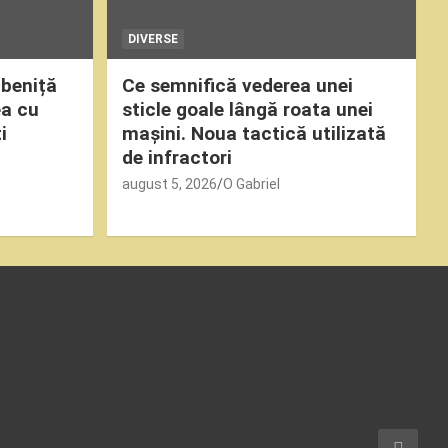
DIVERSE
ubeniță
Ce semnifică vederea unei
ea cu
sticle goale lângă roata unei
i
mașini. Noua tactică utilizată
de infractori
august 5, 2026
O Gabriel