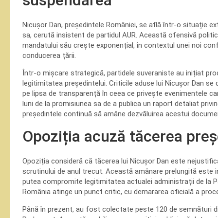
suspendarea
Nicușor Dan, președintele României, se află într-o situație ex
sa, cerută insistent de partidul AUR. Această ofensivă politic
mandatului său crește exponențial, în contextul unei noi confi
conducerea țării.
Într-o mișcare strategică, partidele suveraniste au inițiat p
legitimitatea președintelui. Criticile aduse lui Nicușor Dan s
pe lipsa de transparență în ceea ce privește evenimentele car
luni de la promisiunea sa de a publica un raport detaliat priv
președintele continuă să amâne dezvăluirea acestui documen
Opoziția acuză tăcerea preș
Opoziția consideră că tăcerea lui Nicușor Dan este nejustifica
scrutinului de anul trecut. Această amânare prelungită este i
putea compromite legitimitatea actualei administrații de la Pa
România atinge un punct critic, cu demararea oficială a proce
Până în prezent, au fost colectate peste 120 de semnături di