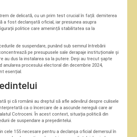
trem de delicată, cu un prim test crucial în față: demiterea
ă a fost declanșată oficial, iar presiunea asupra
gurații politice care amenință stabilitatea sa la
rocedurile de suspendare, punând sub semnul întrebării
e concentrează pe presupusele sale derapaje instituționale și
e au dus la instalarea sa la putere. Deși au trecut șapte
ind anularea procesului electoral din decembrie 2024,
t esențial.
edintelui
tă și că românii au dreptul să afle adevărul despre culisele
nterpretată ca o încercare de a ascunde nereguli care ar
latul Cotroceni. În acest context, situația politică din
durii de suspendare a președintelui.
n cele 155 necesare pentru a declanșa oficial demersul în