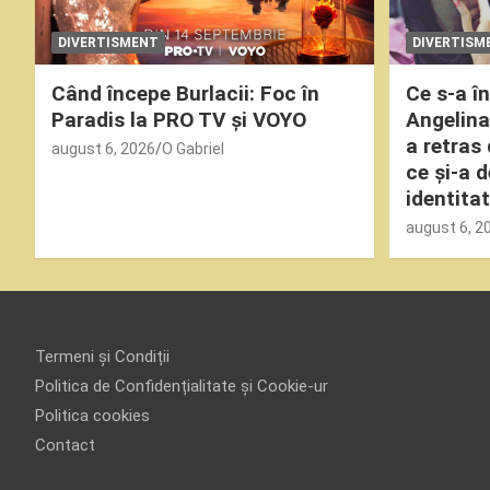
DIVERTISMENT
DIVERTISM
Când începe Burlacii: Foc în
Ce s-a î
Paradis la PRO TV și VOYO
Angelina
a retras
august 6, 2026
O Gabriel
ce și-a 
identitat
august 6, 2
Termeni și Condiții
Politica de Confidențialitate și Cookie-ur
Politica cookies
Contact