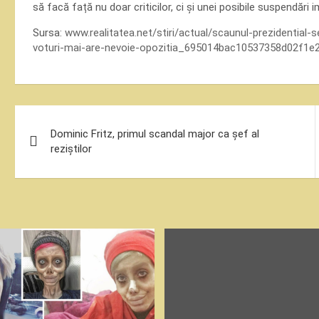
să facă față nu doar criticilor, ci și unei posibile suspendări 
Sursa:
www.realitatea.net/stiri/actual/scaunul-prezidential
voturi-mai-are-nevoie-opozitia_695014bac10537358d02f1e
Navigare
Dominic Fritz, primul scandal major ca șef al
în
reziștilor
articole