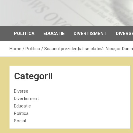
Skip
to
content
POLITICA
EDUCATIE
DIVERTISMENT
DIVERS
Home
Politica
Scaunul prezidențial se clatină. Nicușor Dan 
Categorii
Diverse
Divertisment
Educatie
Politica
Social