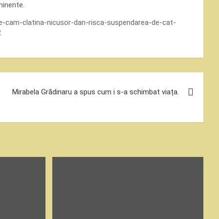
iminente.
-se-cam-clatina-nicusor-dan-risca-suspendarea-de-cat-
2
Mirabela Grădinaru a spus cum i s-a schimbat viața.