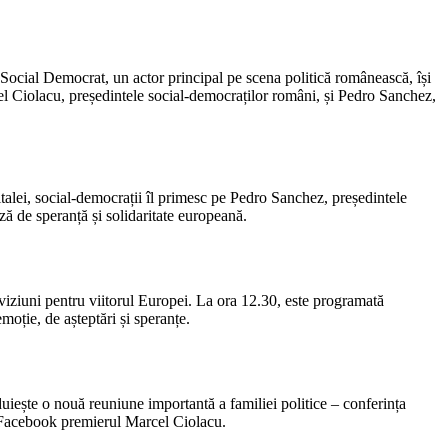
l Social Democrat, un actor principal pe scena politică românească, își
cel Ciolacu, președintele social-democraților români, și Pedro Sanchez,
italei, social-democrații îl primesc pe Pedro Sanchez, președintele
ză de speranță și solidaritate europeană.
i viziuni pentru viitorul Europei. La ora 12.30, este programată
moție, de așteptări și speranțe.
iește o nouă reuniune importantă a familiei politice – conferința
pe Facebook premierul Marcel Ciolacu.