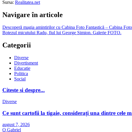
Sursa:
Realitatea.net
Navigare în articole
Descoperă magia amintirilor cu Cabina Foto Fantastică – Cabina Foto 
Botezul micutului Radu, fiul lui George Simion. Galerie FOTO.
Categorii
Diverse
Divertisment
Educatie
Politica
Social
Citeste si despre...
Diverse
Ce sunt cartofii la tigaie, considerați una dintre cel
august 7, 2026
O Gabriel