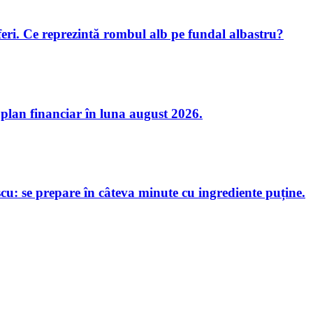
oferi. Ce reprezintă rombul alb pe fundal albastru?
 plan financiar în luna august 2026.
u: se prepare în câteva minute cu ingrediente puține.