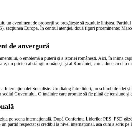
nuit, un eveniment de proporții se pregătește să zguduie liniștea. Partidu
IS), secțiunea Europa. În centrul atenției, două figuri proeminente: Mar
ent de anvergură
amentului, o emblemă a puterii și a istoriei românești. Aici, în inima cap
are, un prieten al stângii românești și al României, care aduce cu el o ra
a Internaționalei Socialiste. Un dialog între lideri, un schimb de idei ș
 sediul Guvernului. O întâlnire care promite să fie plină de tensiune și e
onală
ziția pe scena internațională. După Conferința Liderilor PES, PSD găzdu
un partid respectat și credibil la nivel internațional, așa cum a scris 