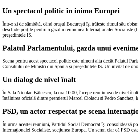
Un spectacol politic în inima Europei
Într-o zi de sâmbătă, când orașul București își trăiește ritmul său obiș
deschide porțile pentru a găzdui reuniunea Internaționalei Socialiste (
președintele IS.
Palatul Parlamentului, gazda unui evenim
Scena pentru acest spectacol politic este nimeni alta decât Palatul Parl
Consiliului de Miniștri din Spania și președintele IS. Un invitat de ono
Un dialog de nivel înalt
În Sala Nicolae Bălcescu, la ora 10.00, începe reuniunea de nivel înalt 
întâlnirea oficială dintre premierul Marcel Ciolacu și Pedro Sanchez, la
PSD, un actor respectat pe scena internați
În urma acestei reuniuni, Partidul Social Democrat își consolidează po
Internaționalei Socialiste, secțiunea Europa. Un semn clar că PSD este 