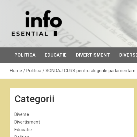
Skip
to
content
POLITICA
EDUCATIE
DIVERTISMENT
DIVERS
Home
Politica
SONDAJ CURS pentru alegerile parlamentar
Categorii
Diverse
Divertisment
Educatie