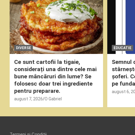
DIVERSE
EDUCATIE
Ce sunt cartofii la tigaie,
Semnul d
considerați una dintre cele mai
stârneșt
bune mâncăruri din lume? Se
șoferi. 
folosesc doar trei ingrediente
pe funda
pentru preparare.
august 6, 2
august 7, 2026
O Gabriel
Termeni și Condiții