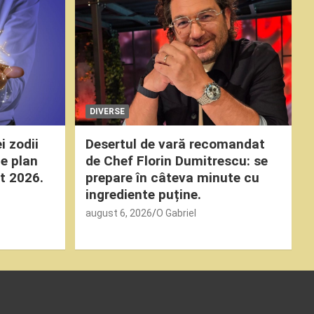
DIVERSE
i zodii
Desertul de vară recomandat
e plan
de Chef Florin Dumitrescu: se
st 2026.
prepare în câteva minute cu
ingrediente puține.
august 6, 2026
O Gabriel