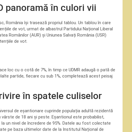
O panoramă în culori vii
sc, România își trasează propriul tablou. Un tablou în care
țiile de vot, urmat de albastrul Partidului Național Liberal
tatea Românilor (AUR) și Uniunea Salvați România (USR)
ențiile de vot.
 face loc cu o cotă de 7%, în timp ce UDMR adaugă o pată de
elalte partide, fiecare cu sub 1%, completează acest peisaj
vire în spatele culiselor
niversul de eșantionare cuprinde populația adultă rezidentă
vârste de 18 ani și peste. Eșantionul este probabilist,
 la un nivel de încredere de 95%. Datele au fost colectate
lidate pe baza ultimelor date de la Institutul Național de