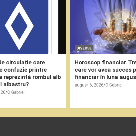
DIVERSE
e circulație care
Horoscop financiar. Tre
e confuzie printre
care vor avea succes p
Ce reprezintă rombul alb
financiar în luna augu
l albastru?
august 6, 2026
O Gabriel
026
O Gabriel