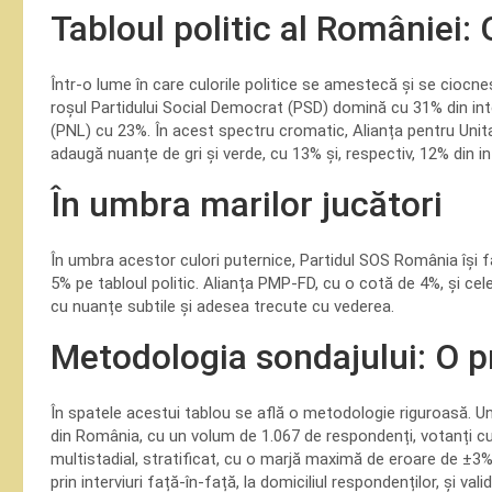
Tabloul politic al României: 
Într-o lume în care culorile politice se amestecă și se ciocne
roșul Partidului Social Democrat (PSD) domină cu 31% din inten
(PNL) cu 23%. În acest spectru cromatic, Alianța pentru Uni
adaugă nuanțe de gri și verde, cu 13% și, respectiv, 12% din int
În umbra marilor jucători
În umbra acestor culori puternice, Partidul SOS România își
5% pe tabloul politic. Alianța PMP-FD, cu o cotă de 4%, și cel
cu nuanțe subtile și adesea trecute cu vederea.
Metodologia sondajului: O pri
În spatele acestui tablou se află o metodologie riguroasă. U
din România, cu un volum de 1.067 de respondenți, votanți cu 
multistadial, stratificat, cu o marjă maximă de eroare de ±3%
prin interviuri față-în-față, la domiciliul respondenților, și va