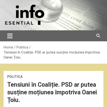
Skip
to
content
Home
Politica
Tensiuni în Coaliție. PSD ar putea susține moțiunea împotriva
Oanei Țoiu.
POLITICA
Tensiuni în Coaliție. PSD ar putea
susține moțiunea împotriva Oanei
Țoiu.