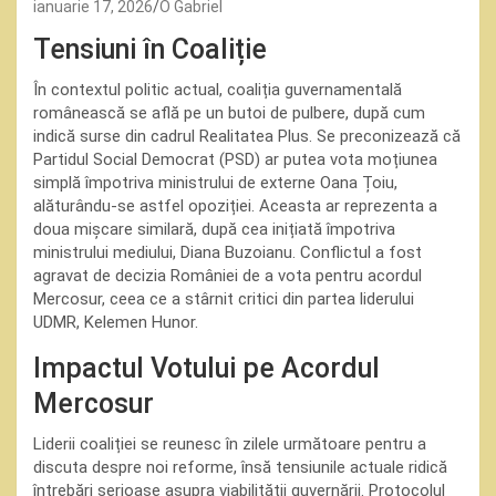
ianuarie 17, 2026
O Gabriel
Tensiuni în Coaliție
În contextul politic actual, coaliția guvernamentală
românească se află pe un butoi de pulbere, după cum
indică surse din cadrul Realitatea Plus. Se preconizează că
Partidul Social Democrat (PSD) ar putea vota moțiunea
simplă împotriva ministrului de externe Oana Țoiu,
alăturându-se astfel opoziției. Aceasta ar reprezenta a
doua mișcare similară, după cea inițiată împotriva
ministrului mediului, Diana Buzoianu. Conflictul a fost
agravat de decizia României de a vota pentru acordul
Mercosur, ceea ce a stârnit critici din partea liderului
UDMR, Kelemen Hunor.
Impactul Votului pe Acordul
Mercosur
Liderii coaliției se reunesc în zilele următoare pentru a
discuta despre noi reforme, însă tensiunile actuale ridică
întrebări serioase asupra viabilității guvernării. Protocolul