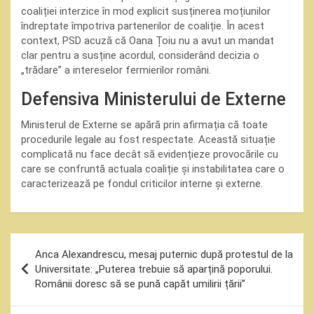
coaliției interzice în mod explicit susținerea moțiunilor
îndreptate împotriva partenerilor de coaliție. În acest
context, PSD acuză că Oana Țoiu nu a avut un mandat
clar pentru a susține acordul, considerând decizia o
„trădare” a intereselor fermierilor români.
Defensiva Ministerului de Externe
Ministerul de Externe se apără prin afirmația că toate
procedurile legale au fost respectate. Această situație
complicată nu face decât să evidențieze provocările cu
care se confruntă actuala coaliție și instabilitatea care o
caracterizează pe fondul criticilor interne și externe.
Navigare
Anca Alexandrescu, mesaj puternic după protestul de la
în
Universitate: „Puterea trebuie să aparțină poporului.
Românii doresc să se pună capăt umilirii țării”
articole