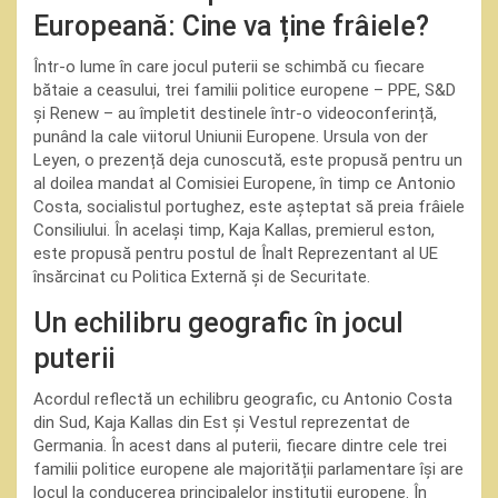
Europeană: Cine va ține frâiele?
Într-o lume în care jocul puterii se schimbă cu fiecare
bătaie a ceasului, trei familii politice europene – PPE, S&D
și Renew – au împletit destinele într-o videoconferință,
punând la cale viitorul Uniunii Europene. Ursula von der
Leyen, o prezență deja cunoscută, este propusă pentru un
al doilea mandat al Comisiei Europene, în timp ce Antonio
Costa, socialistul portughez, este așteptat să preia frâiele
Consiliului. În același timp, Kaja Kallas, premierul eston,
este propusă pentru postul de Înalt Reprezentant al UE
însărcinat cu Politica Externă și de Securitate.
Un echilibru geografic în jocul
puterii
Acordul reflectă un echilibru geografic, cu Antonio Costa
din Sud, Kaja Kallas din Est și Vestul reprezentat de
Germania. În acest dans al puterii, fiecare dintre cele trei
familii politice europene ale majorității parlamentare își are
locul la conducerea principalelor instituții europene. În