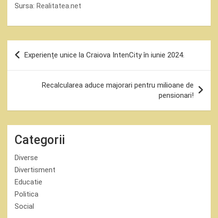
Sursa:
Realitatea.net
Navigare
Experiențe unice la Craiova IntenCity în iunie 2024.
în
articole
Recalcularea aduce majorari pentru milioane de
pensionari!
Categorii
Diverse
Divertisment
Educatie
Politica
Social