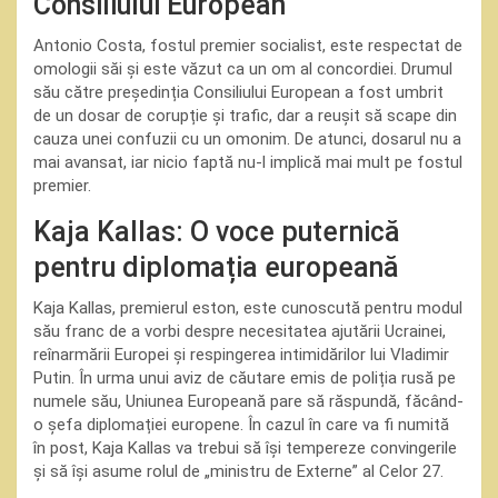
Consiliului European
Antonio Costa, fostul premier socialist, este respectat de
omologii săi și este văzut ca un om al concordiei. Drumul
său către președinția Consiliului European a fost umbrit
de un dosar de corupție și trafic, dar a reușit să scape din
cauza unei confuzii cu un omonim. De atunci, dosarul nu a
mai avansat, iar nicio faptă nu-l implică mai mult pe fostul
premier.
Kaja Kallas: O voce puternică
pentru diplomația europeană
Kaja Kallas, premierul eston, este cunoscută pentru modul
său franc de a vorbi despre necesitatea ajutării Ucrainei,
reînarmării Europei și respingerea intimidărilor lui Vladimir
Putin. În urma unui aviz de căutare emis de poliția rusă pe
numele său, Uniunea Europeană pare să răspundă, făcând-
o șefa diplomației europene. În cazul în care va fi numită
în post, Kaja Kallas va trebui să își tempereze convingerile
și să își asume rolul de „ministru de Externe” al Celor 27.