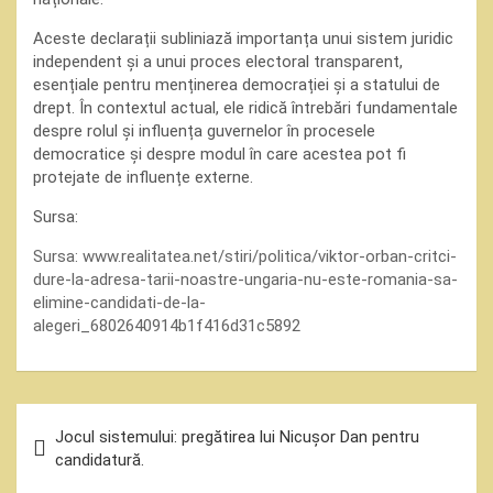
Aceste declarații subliniază importanța unui sistem juridic
independent și a unui proces electoral transparent,
esențiale pentru menținerea democrației și a statului de
drept. În contextul actual, ele ridică întrebări fundamentale
despre rolul și influența guvernelor în procesele
democratice și despre modul în care acestea pot fi
protejate de influențe externe.
Sursa:
Sursa:
www.realitatea.net/stiri/politica/viktor-orban-critci-
dure-la-adresa-tarii-noastre-ungaria-nu-este-romania-sa-
elimine-candidati-de-la-
alegeri_6802640914b1f416d31c5892
Navigare
Jocul sistemului: pregătirea lui Nicușor Dan pentru
în
candidatură.
articole