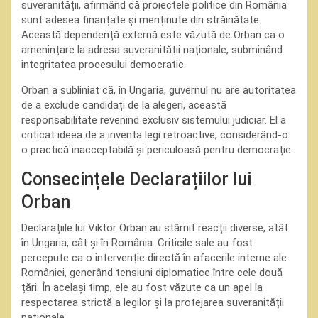
suveranității, afirmând că proiectele politice din România
sunt adesea finanțate și menținute din străinătate.
Această dependență externă este văzută de Orban ca o
amenințare la adresa suveranității naționale, subminând
integritatea procesului democratic.
Orban a subliniat că, în Ungaria, guvernul nu are autoritatea
de a exclude candidați de la alegeri, această
responsabilitate revenind exclusiv sistemului judiciar. El a
criticat ideea de a inventa legi retroactive, considerând-o
o practică inacceptabilă și periculoasă pentru democrație.
Consecințele Declarațiilor lui
Orban
Declarațiile lui Viktor Orban au stârnit reacții diverse, atât
în Ungaria, cât și în România. Criticile sale au fost
percepute ca o intervenție directă în afacerile interne ale
României, generând tensiuni diplomatice între cele două
țări. În același timp, ele au fost văzute ca un apel la
respectarea strictă a legilor și la protejarea suveranității
naționale.