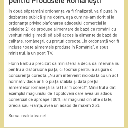
pentru Produsele Românești
În două săptămâni ordonanța va fi finalizată, va fi pusă în
dezbatere publică și ne dorim, așa cum ne-am dorit și la
ordonanța privind plafonarea adaosului comercial la
celelalte 21 de produse alimentare de bază ca românii cu
venituri mici și medii să aibă acces la alimente de bază de
calitate, românești, cu prețuri corecte. „În ordonanță vor fi
incluse toate alimentele produse în România”, a spus
ministrul, la un post TV.
Florin Barbu a precizat că ministerul a decis să intervină nu
pentru a distorsiona piața, ci tocmai pentru a asigura o
concurență corectă. „Nu am intervenit niciodată cu un act
normativ dacă ar fi o piață stabilă și dată prețul
alimentelor românești la raft ar fi corect”. Ministrul a dat
exemplul magiunului de Topoloveni care avea un adaos
comercial de aproape 100%, iar magiunul din alte state,
Grecia sau Franța, avea un adaos de maxim 25%.
Sursa:
realitatea.net