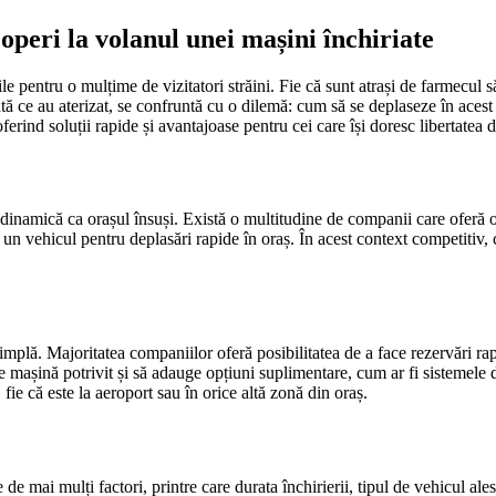
coperi la volanul unei mașini închiriate
 pentru o mulțime de vizitatori străini. Fie că sunt atrași de farmecul său 
 ce au aterizat, se confruntă cu o dilemă: cum să se deplaseze în acest 
ferind soluții rapide și avantajoase pentru cei care își doresc libertatea 
și dinamică ca orașul însuși. Există o multitudine de companii care oferă o 
un vehicul pentru deplasări rapide în oraș. În acest context competitiv, 
implă. Majoritatea companiilor oferă posibilitatea de a face rezervări rapi
 de mașină potrivit și să adauge opțiuni suplimentare, cum ar fi sistemele
 fie că este la aeroport sau în orice altă zonă din oraș.
 de mai mulți factori, printre care durata închirierii, tipul de vehicul ale