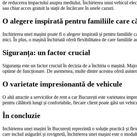
de reducerea impactului asupra mediului. Închirierea unui vehicul elect
sau chiar acces gratuit la stații de încărcare în unele cazuri.
O alegere inspirată pentru familiile care 
Inchirierea unei mașini poate fi o alegere inspirată și pentru familiile 
mici. În plus, o mașină închiriată oferă flexibilitatea de care familiil
Siguranța: un factor crucial
Siguranța este un factor crucial în decizia de a închiria o mașină. Majo
optime de funcționare. De asemenea, multe dintre acestea oferă asistență r
O varietate impresionantă de vehicule
O altă atractie a serviciilor de rent a car București este varietatea i
pentru călătorii lungi și confortabile, fiecare client poate găsi un vehic
În concluzie
Inchirierea unei mașini în București reprezintă o soluție practică și flex
care includ asigurări și rovignetă, închirierea unei mașini este o modalit