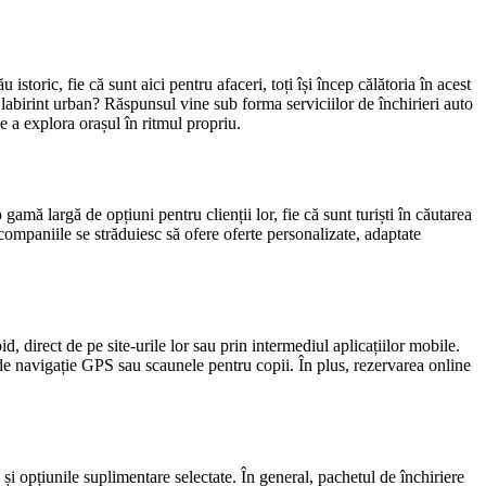
istoric, fie că sunt aici pentru afaceri, toți își încep călătoria în acest
labirint urban? Răspunsul vine sub forma serviciilor de închirieri auto
de a explora orașul în ritmul propriu.
gamă largă de opțiuni pentru clienții lor, fie că sunt turiști în căutarea
companiile se străduiesc să ofere oferte personalizate, adaptate
d, direct de pe site-urile lor sau prin intermediul aplicațiilor mobile.
 de navigație GPS sau scaunele pentru copii. În plus, rezervarea online
s și opțiunile suplimentare selectate. În general, pachetul de închiriere