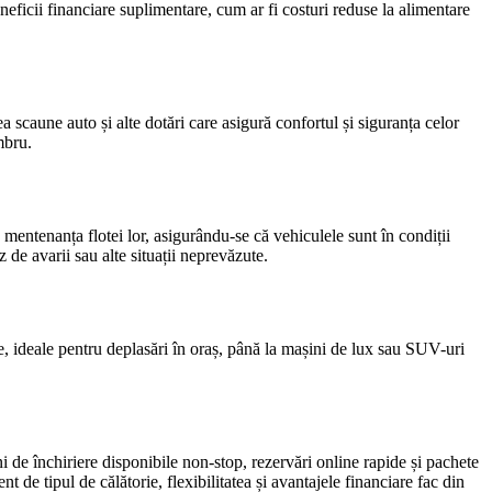
eficii financiare suplimentare, cum ar fi costuri reduse la alimentare
a scaune auto și alte dotări care asigură confortul și siguranța celor
mbru.
 mentenanța flotei lor, asigurându-se că vehiculele sunt în condiții
z de avarii sau alte situații neprevăzute.
ce, ideale pentru deplasări în oraș, până la mașini de lux sau SUV-uri
uni de închiriere disponibile non-stop, rezervări online rapide și pachete
t de tipul de călătorie, flexibilitatea și avantajele financiare fac din