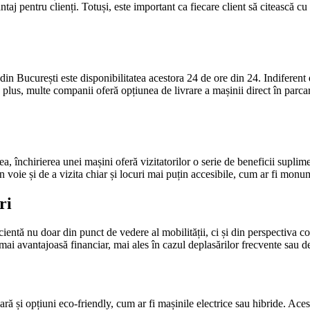
aj pentru clienți. Totuși, este important ca fiecare client să citească cu
to din București este disponibilitatea acestora 24 de ore din 24. Indifere
 În plus, multe companii oferă opțiunea de livrare a mașinii direct în par
atea, închirierea unei mașini oferă vizitatorilor o serie de beneficii sup
în voie și de a vizita chiar și locuri mai puțin accesibile, cum ar fi monum
ri
ientă nu doar din punct de vedere al mobilității, ci și din perspectiva cos
 mai avantajoasă financiar, mai ales în cazul deplasărilor frecvente sau d
apară și opțiuni eco-friendly, cum ar fi mașinile electrice sau hibride. Ac