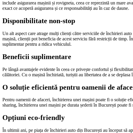
include asigurarea mașinii și rovigneta, ceea ce reprezintă un mare avant
exact ce acoperă asigurarea și ce responsabilități au în caz de daune.
Disponibilitate non-stop
Un alt aspect care atrage mulți clienți către serviciile de închirieri au
mașină, clienții pot beneficia de acest serviciu fără restricții de timp.
suplimentar pentru a ridica vehiculul.
Beneficii suplimentare
Pe lângă avantajele evidente în ceea ce privește confortul și flexibilit
călătoriei. Cu o mașină închiriată, turiștii au libertatea de a se deplasa 
O soluție eficientă pentru oamenii de aface
Pentru oamenii de afaceri, închirierea unei mașini poate fi o soluție efic
sharing, închirierea unei mașini pe durata șederii în București poate fi
Opțiuni eco-friendly
În ultimii ani, pe piața de închirieri auto din București au început să 