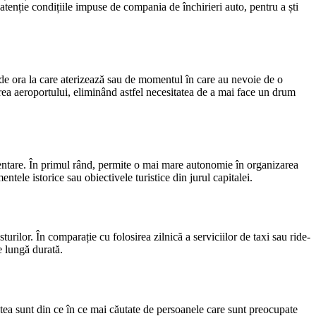
 atenție condițiile impuse de compania de închirieri auto, pentru a ști
nt de ora la care aterizează sau de momentul în care au nevoie de o
carea aeroportului, eliminând astfel necesitatea de a mai face un drum
limentare. În primul rând, permite o mai mare autonomie în organizarea
entele istorice sau obiectivele turistice din jurul capitalei.
turilor. În comparație cu folosirea zilnică a serviciilor de taxi sau ride-
e lungă durată.
estea sunt din ce în ce mai căutate de persoanele care sunt preocupate