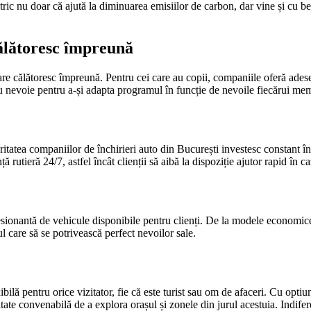
ric nu doar că ajută la diminuarea emisiilor de carbon, dar vine și cu ben
călătoresc împreună
care călătoresc împreună. Pentru cei care au copii, companiile oferă adese
e au nevoie pentru a-și adapta programul în funcție de nevoile fiecărui me
ritatea companiilor de închirieri auto din București investesc constant în
utieră 24/7, astfel încât clienții să aibă la dispoziție ajutor rapid în ca
mpresionantă de vehicule disponibile pentru clienți. De la modele economi
ul care să se potrivească perfect nevoilor sale.
ibilă pentru orice vizitator, fie că este turist sau om de afaceri. Cu opti
ate convenabilă de a explora orașul și zonele din jurul acestuia. Indiferen