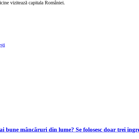
ricine vizitează capitala României.
ști
e mai bune mâncăruri din lume? Se folosesc doar trei ing