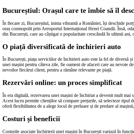
Bucureștiul: Orașul care te îmbie să îl des
În fiecare zi, Bucureștiul, inima vibrantă a României, își deschide porțile
oraș cosmopolit prin Aeroportul Internațional Henri Coandă. Însă, odată
din București, care au câștigat o popularitate crescândă în ultimii ani, o
O piață diversificată de închirieri auto
În București, piața serviciilor de închirieri auto este la fel de diversă 
unei mașini pentru câteva zile, fie oameni de afaceri care au nevoie de 
nevoilor fiecărui client, pentru a rămâne relevante pe piață.
Rezervări online: un proces simplificat
În era digitală, rezervarea unei mașini de închiriat a devenit mult mai s
Acest lucru permite clienților să compare prețurile, să selecteze tipul
oferă flexibilitatea de a alege locul de preluare și de predare al mașinii,
Costuri și beneficii
Costurile asociate închirierii unei mașini în București variază în funcție