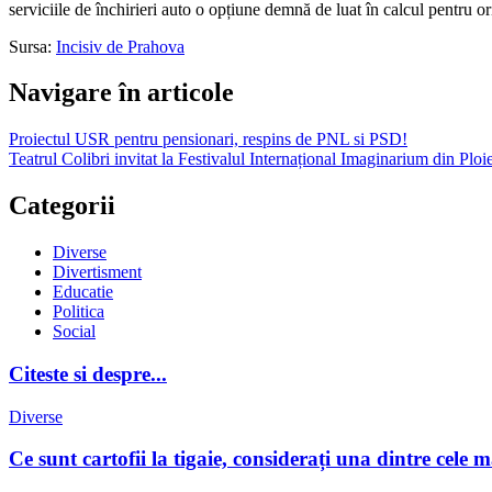
serviciile de închirieri auto o opțiune demnă de luat în calcul pentru o
Sursa:
Incisiv de Prahova
Navigare în articole
Proiectul USR pentru pensionari, respins de PNL si PSD!
Teatrul Colibri invitat la Festivalul Internațional Imaginarium din Ploie
Categorii
Diverse
Divertisment
Educatie
Politica
Social
Citeste si despre...
Diverse
Ce sunt cartofii la tigaie, considerați una dintre cel