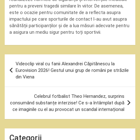
pentru a preveni tragedii similare în viitor. De asemenea,
este o ocazie pentru comunitate de a reflecta asupra
impactului pe care sporturile de contact l-au avut asupra
sănătății participanților și de a lua măsuri adecvate pentru
a asigura un mediu sigur pentru toți sportivii.
Navigare
Videoclip viral cu fanii Alexandrei Căpitănescu la
în
Eurovision 2026! Gestul unui grup de români pe străzile
din Viena
articole
Celebrul fotbalist Theo Hernandez, surprins
consumând substanțe interzise! Ce s-a întâmplat după
ce imaginile cu el au provocat un scandal internațional
Categorii