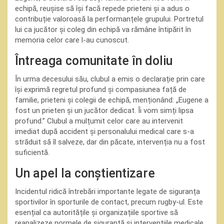
echipă, reușise să își facă repede prieteni și a adus o
contribuție valoroasă la performanțele grupului. Portretul
lui ca jucător și coleg din echipă va rămâne întipărit în
memoria celor care l-au cunoscut.
Întreaga comunitate în doliu
În urma decesului său, clubul a emis o declarație prin care
își exprimă regretul profund și compasiunea față de
familie, prieteni și colegii de echipă, menționând: „Eugene a
fost un prieten și un jucător dedicat. Îi vom simți lipsa
profund.” Clubul a mulțumit celor care au intervenit
imediat după accident și personalului medical care s-a
străduit să îl salveze, dar din păcate, intervenția nu a fost
suficientă.
Un apel la conștientizare
Incidentul ridică întrebări importante legate de siguranța
sportivilor în sporturile de contact, precum rugby-ul. Este
esențial ca autoritățile și organizațiile sportive să
reanalizeze normele de siguranță și intervențiile medicale