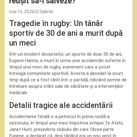
reușit să-l salveze?
mai 15, 2026
O Gabriel
Tragedie în rugby: Un tânăr
sportiv de 30 de ani a murit după
un meci
Într-un incident devastator, un sportiv de doar 30 de ani,
Eugene Hanna, a murit în urma unei accidentări suferite în
timpul unui meci de rugby, eveniment care a șocat
întreaga comunitate sportivă. Acesta a decedat la scurt
timp după ce a fost rănit într-o partidă, ridicând semne de
întrebare asupra stării sale de sănătate și a intervențiilor
medicale.
Detalii tragice ale accidentării
Accidentarea fatală s-a petrecut în prima rundă a
sezonului, în timpul unui meci împotriva echipei Te Atatu.
Janet Hunt, președinta clubului din care făcea parte
Eugene, a declarat că, deși tânărul era un nou venit în