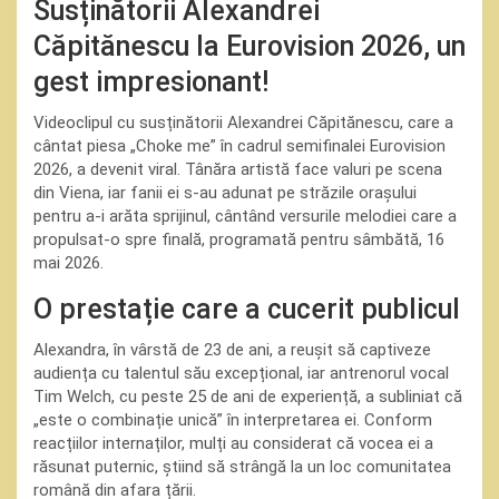
Susținătorii Alexandrei
Căpitănescu la Eurovision 2026, un
gest impresionant!
Videoclipul cu susținătorii Alexandrei Căpitănescu, care a
cântat piesa „Choke me” în cadrul semifinalei Eurovision
2026, a devenit viral. Tânăra artistă face valuri pe scena
din Viena, iar fanii ei s-au adunat pe străzile orașului
pentru a-i arăta sprijinul, cântând versurile melodiei care a
propulsat-o spre finală, programată pentru sâmbătă, 16
mai 2026.
O prestație care a cucerit publicul
Alexandra, în vârstă de 23 de ani, a reușit să captiveze
audiența cu talentul său excepțional, iar antrenorul vocal
Tim Welch, cu peste 25 de ani de experiență, a subliniat că
„este o combinație unică” în interpretarea ei. Conform
reacțiilor internaților, mulți au considerat că vocea ei a
răsunat puternic, știind să strângă la un loc comunitatea
română din afara țării.