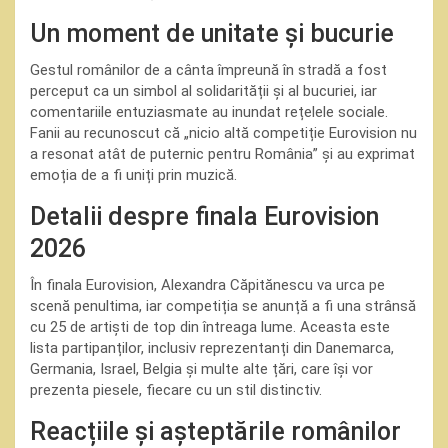
Un moment de unitate și bucurie
Gestul românilor de a cânta împreună în stradă a fost
perceput ca un simbol al solidarității și al bucuriei, iar
comentariile entuziasmate au inundat rețelele sociale.
Fanii au recunoscut că „nicio altă competiție Eurovision nu
a resonat atât de puternic pentru România” și au exprimat
emoția de a fi uniți prin muzică.
Detalii despre finala Eurovision
2026
În finala Eurovision, Alexandra Căpitănescu va urca pe
scenă penultima, iar competiția se anunță a fi una strânsă
cu 25 de artiști de top din întreaga lume. Aceasta este
lista partipanților, inclusiv reprezentanți din Danemarca,
Germania, Israel, Belgia și multe alte țări, care își vor
prezenta piesele, fiecare cu un stil distinctiv.
Reacțiile și așteptările românilor