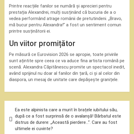
Printre reacțiile fanilor se numără și aprecieri pentru
prestația Alexandrei, mulți susținând că bucuria de a o
vedea performând atrage românii de pretutindeni. „Bravo,
mă bucur pentru Alexandra!” a fost un sentiment comun
printre susținătorii ei.
Un viitor promițător
Pe măsură ce Eurovision 2026 se apropie, toate privirile
sunt ațintite spre ceea ce va aduce fina artista română pe
scenă. Alexandra Căpitănescu promite un spectacol inedit,
având sprijinul nu doar al fanilor din țară, ci și al celor din
diaspora, un mesaj de unitate care depășește granițele.
Navigare
Ea este alpinista care a murit în brațele iubitului său,
în
după ce a fost surprinsă de o avalanșă! Bărbatul este
distrus de durere: „Această pierdere…”. Care au fost
articole
ultimele ei cuvinte?