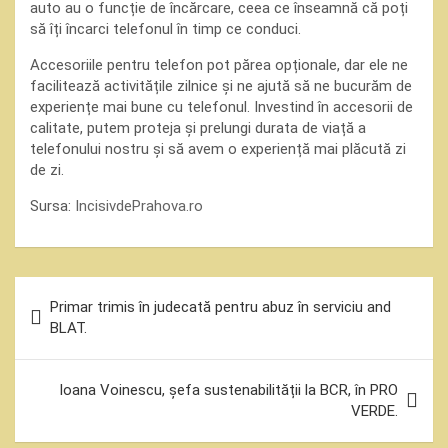
auto au o funcție de încărcare, ceea ce înseamnă că poți
să îți încarci telefonul în timp ce conduci.
Accesoriile pentru telefon pot părea opționale, dar ele ne
facilitează activitățile zilnice și ne ajută să ne bucurăm de
experiențe mai bune cu telefonul. Investind în accesorii de
calitate, putem proteja și prelungi durata de viață a
telefonului nostru și să avem o experiență mai plăcută zi
de zi.
Sursa:
IncisivdePrahova.ro
Navigare
Primar trimis în judecată pentru abuz în serviciu and
în
BLAT.
articole
Ioana Voinescu, șefa sustenabilității la BCR, în PRO
VERDE.