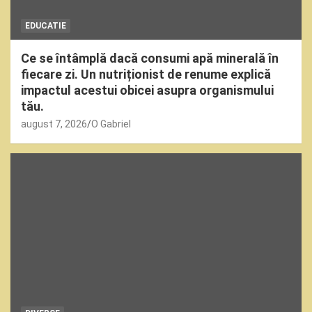
EDUCATIE
Ce se întâmplă dacă consumi apă minerală în
fiecare zi. Un nutriționist de renume explică
impactul acestui obicei asupra organismului
tău.
august 7, 2026
O Gabriel