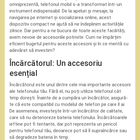
omniprezentă, telefonul mobil s-a transformat într-un
instrument indispensabil. De la apeluri și mesaje, la
navigarea pe internet și socializarea online, acest
dispozitiv compact ne ajută să ne îndeplinim activitățile
zilnice. Dar pentru a ne bucura de toate aceste facilități,
avem nevoie de accesoriile potrivite. Cum ne împărțim
eficient bugetul pentru aceste accesorii și în ce merită cu
adevărat să investim?
Încărcătorul: Un accesoriu
esențial
Încărcătorul este unul dintre cele mai importante accesorii
ale telefonului tău. Fără el, nu poți utiliza telefonul cât
timp dorești. Înainte de a cumpăra un încărcător, asigură-
te că este compatibil cu modelul de telefon pe care îl ai.
De asemenea, investește într-un încărcător de calitate,
care să nu deterioreze bateria telefonului. Încărcătoarele
ieftine pot fi tentante, dar pot reprezenta un pericol
pentru telefonul tău, deoarece pot să îl supraîncărce sau
să degradeze bateria în timp.