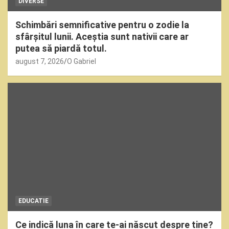
DIVERSE
Schimbări semnificative pentru o zodie la
sfârșitul lunii. Aceștia sunt nativii care ar
putea să piardă totul.
august 7, 2026
O Gabriel
EDUCATIE
Ce indică luna în care te-ai născut despre tine?