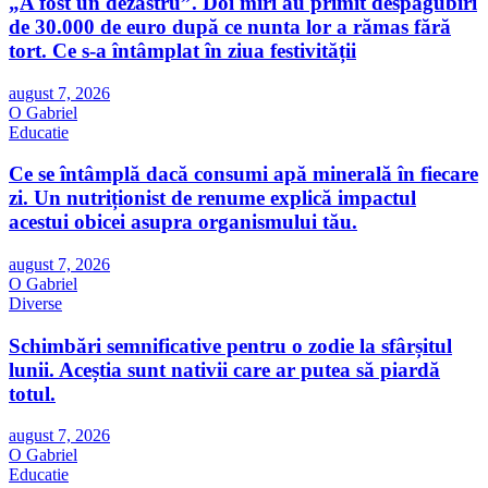
„A fost un dezastru”. Doi miri au primit despăgubiri
de 30.000 de euro după ce nunta lor a rămas fără
tort. Ce s-a întâmplat în ziua festivității
august 7, 2026
O Gabriel
Educatie
Ce se întâmplă dacă consumi apă minerală în fiecare
zi. Un nutriționist de renume explică impactul
acestui obicei asupra organismului tău.
august 7, 2026
O Gabriel
Diverse
Schimbări semnificative pentru o zodie la sfârșitul
lunii. Aceștia sunt nativii care ar putea să piardă
totul.
august 7, 2026
O Gabriel
Educatie