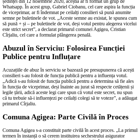
ședinței din 12 noiembrie 2020, aceștia ar fi format un grup de
Whatsapp. În acest grup, Gabriel Ciobanu, cel care aspira la funcția
de viceprimar, ar fi îndemnat pe ceilalți consilieri să pună anumite
semne pe buletinele de vot. „Aceste semne au existat, le spunea cum
să pună + și – pe buletinele de vot, deși votul pentru alegerea vicelui
este strict secret”, a declarat primarul comunei Agigea, Cristian
Cîrjaliu, cel care a formulat plângerea penală.
Abuzul în Serviciu: Folosirea Funcției
Publice pentru Influțare
Acuzațiile de abuz în serviciu se bazează pe presupunerea că acești
consilieri s-au folosit de funcția publică pentru a influența votul.
„Adică s-au folosit de funcția publică pentru a determina să fie ales
în funcția de viceprimar, deși înainte au jurat să respecte cetățenii și
legile țării, adică aceste legi care spun că votul este secret, nu spun
că tu trebuie să-i influențezi pe ceilalți colegi să te voteze”, a adăugat
primarul Cîrjaliu.
Comuna Agigea: Parte Civilă în Proces
Comuna Agigea s-a constituit parte civilă în acest proces. „La primul
termen în instanță o să cerem instituirea sechestrului asigurator