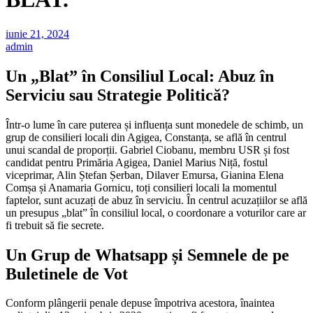
iunie 21, 2024
admin
Un „Blat” în Consiliul Local: Abuz în
Serviciu sau Strategie Politică?
Într-o lume în care puterea și influența sunt monedele de schimb, un
grup de consilieri locali din Agigea, Constanța, se află în centrul
unui scandal de proporții. Gabriel Ciobanu, membru USR și fost
candidat pentru Primăria Agigea, Daniel Marius Niță, fostul
viceprimar, Alin Ștefan Șerban, Dilaver Emursa, Gianina Elena
Comșa și Anamaria Gornicu, toți consilieri locali la momentul
faptelor, sunt acuzați de abuz în serviciu. În centrul acuzațiilor se află
un presupus „blat” în consiliul local, o coordonare a voturilor care ar
fi trebuit să fie secrete.
Un Grup de Whatsapp și Semnele de pe
Buletinele de Vot
Conform plângerii penale depuse împotriva acestora, înaintea