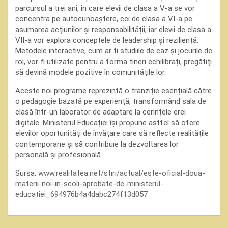
parcursul a trei ani, în care elevii de clasa a V-a se vor
concentra pe autocunoaștere, cei de clasa a VI-a pe
asumarea acțiunilor și responsabilității, iar elevii de clasa a
VII-a vor explora conceptele de leadership și reziliență.
Metodele interactive, cum ar fi studiile de caz și jocurile de
rol, vor fi utilizate pentru a forma tineri echilibrați, pregătiți
să devină modele pozitive în comunitățile lor.
Aceste noi programe reprezintă o tranziție esențială către
o pedagogie bazată pe experiență, transformând sala de
clasă într-un laborator de adaptare la cerințele erei
digitale. Ministerul Educației își propune astfel să ofere
elevilor oportunități de învățare care să reflecte realitățile
contemporane și să contribuie la dezvoltarea lor
personală și profesională.
Sursa:
www.realitatea.net/stiri/actual/este-oficial-doua-
materii-noi-in-scoli-aprobate-de-ministerul-
educatiei_694976b4a4dabc274f13d057