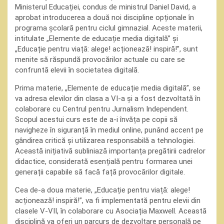
Ministerul Educației, condus de ministrul Daniel David, a
aprobat introducerea a două noi discipline opționale în
programa școlară pentru ciclul gimnazial. Aceste materii,
intitulate „Elemente de educație media digitală” și
„Educație pentru viață: alege! acționează! inspiră!”, sunt
menite să răspundă provocărilor actuale cu care se
confruntă elevii în societatea digitală.
Prima materie, „Elemente de educație media digitală”, se
va adresa elevilor din clasa a VI-a și a fost dezvoltată în
colaborare cu Centrul pentru Jurnalism Independent.
Scopul acestui curs este de a-i învăța pe copii să
navigheze în siguranță în mediul online, punând accent pe
gândirea critică și utilizarea responsabilă a tehnologiei.
Această inițiativă subliniază importanța pregătirii cadrelor
didactice, considerată esențială pentru formarea unei
generații capabile să facă față provocărilor digitale.
Cea de-a doua materie, „Educație pentru viață: alege!
acționează! inspiră!”, va fi implementată pentru elevii din
clasele V-VII, în colaborare cu Asociația Maxwell. Această
disciplină va oferi un parcurs de dezvoltare personală pe