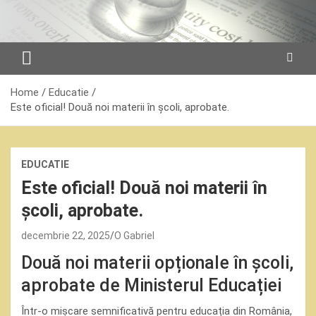
Skip
to
content
Home
Educatie
Este oficial! Două noi materii în școli, aprobate.
EDUCATIE
Este oficial! Două noi materii în
școli, aprobate.
decembrie 22, 2025
O Gabriel
Două noi materii opționale în școli,
aprobate de Ministerul Educației
Într-o mișcare semnificativă pentru educația din România,