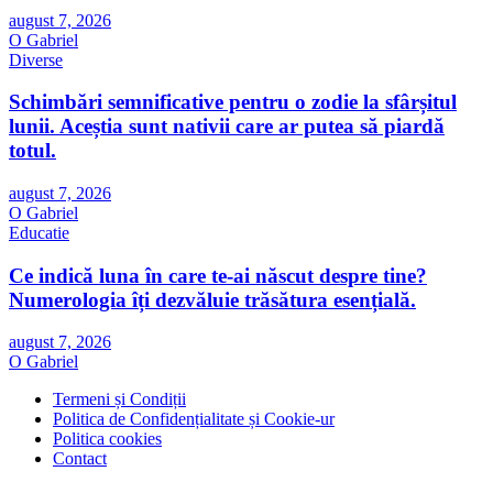
august 7, 2026
O Gabriel
Diverse
Schimbări semnificative pentru o zodie la sfârșitul
lunii. Aceștia sunt nativii care ar putea să piardă
totul.
august 7, 2026
O Gabriel
Educatie
Ce indică luna în care te-ai născut despre tine?
Numerologia îți dezvăluie trăsătura esențială.
august 7, 2026
O Gabriel
Termeni și Condiții
Politica de Confidențialitate și Cookie-ur
Politica cookies
Contact