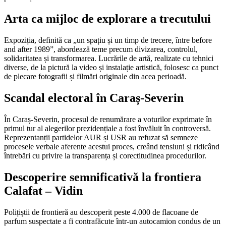
Arta ca mijloc de explorare a trecutului
Expoziția, definită ca „un spațiu și un timp de trecere, între before
and after 1989”, abordează teme precum divizarea, controlul,
solidaritatea și transformarea. Lucrările de artă, realizate cu tehnici
diverse, de la pictură la video și instalație artistică, folosesc ca punct
de plecare fotografii și filmări originale din acea perioadă.
Scandal electoral în Caraș-Severin
În Caraș-Severin, procesul de renumărare a voturilor exprimate în
primul tur al alegerilor prezidențiale a fost învăluit în controversă.
Reprezentanții partidelor AUR și USR au refuzat să semneze
procesele verbale aferente acestui proces, creând tensiuni și ridicând
întrebări cu privire la transparența și corectitudinea procedurilor.
Descoperire semnificativă la frontiera
Calafat – Vidin
Polițiștii de frontieră au descoperit peste 4.000 de flacoane de
parfum suspectate a fi contrafăcute într-un autocamion condus de un