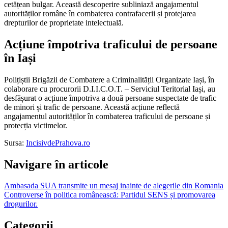
cetățean bulgar. Această descoperire subliniază angajamentul
autorităților române în combaterea contrafacerii și protejarea
drepturilor de proprietate intelectuală.
Acțiune împotriva traficului de persoane
în Iași
Polițiștii Brigăzii de Combatere a Criminalității Organizate Iași, în
colaborare cu procurorii D.I.I.C.O.T. – Serviciul Teritorial Iași, au
desfășurat o acțiune împotriva a două persoane suspectate de trafic
de minori și trafic de persoane. Această acțiune reflectă
angajamentul autorităților în combaterea traficului de persoane și
protecția victimelor.
Sursa:
IncisivdePrahova.ro
Navigare în articole
Ambasada SUA transmite un mesaj inainte de alegerile din Romania
Controverse în politica românească: Partidul SENS și promovarea
drogurilor.
Categorii