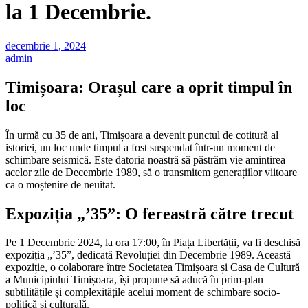
la 1 Decembrie.
decembrie 1, 2024
admin
Timișoara: Orașul care a oprit timpul în
loc
În urmă cu 35 de ani, Timișoara a devenit punctul de cotitură al
istoriei, un loc unde timpul a fost suspendat într-un moment de
schimbare seismică. Este datoria noastră să păstrăm vie amintirea
acelor zile de Decembrie 1989, să o transmitem generațiilor viitoare
ca o moștenire de neuitat.
Expoziția „’35”: O fereastră către trecut
Pe 1 Decembrie 2024, la ora 17:00, în Piața Libertății, va fi deschisă
expoziția „’35”, dedicată Revoluției din Decembrie 1989. Această
expoziție, o colaborare între Societatea Timișoara și Casa de Cultură
a Municipiului Timișoara, își propune să aducă în prim-plan
subtilitățile și complexitățile acelui moment de schimbare socio-
politică și culturală.