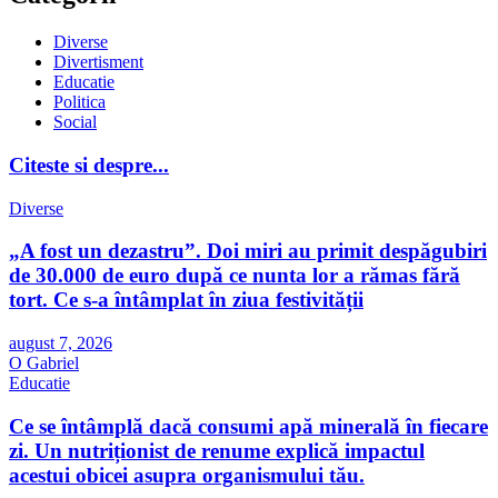
Diverse
Divertisment
Educatie
Politica
Social
Citeste si despre...
Diverse
„A fost un dezastru”. Doi miri au primit despăgubiri
de 30.000 de euro după ce nunta lor a rămas fără
tort. Ce s-a întâmplat în ziua festivității
august 7, 2026
O Gabriel
Educatie
Ce se întâmplă dacă consumi apă minerală în fiecare
zi. Un nutriționist de renume explică impactul
acestui obicei asupra organismului tău.