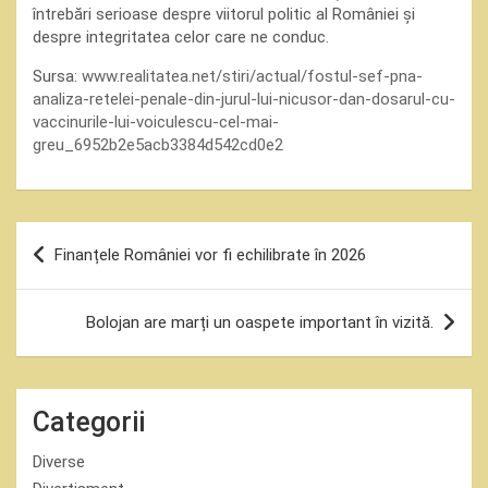
întrebări serioase despre viitorul politic al României și
despre integritatea celor care ne conduc.
Sursa:
www.realitatea.net/stiri/actual/fostul-sef-pna-
analiza-retelei-penale-din-jurul-lui-nicusor-dan-dosarul-cu-
vaccinurile-lui-voiculescu-cel-mai-
greu_6952b2e5acb3384d542cd0e2
Navigare
Finanțele României vor fi echilibrate în 2026
în
articole
Bolojan are marți un oaspete important în vizită.
Categorii
Diverse