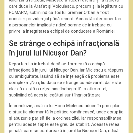
Analizând rețeaua, Miclescu a făcut referire și la Izoleta,
care duce la Arafat și Voiculescu, precum și la legătura cu
ROMARM, subliniind că fostul premier Orban a fost
consilier prezidențial până recent. Această interconectare
a persoanelor implicate ridică semne de întrebare cu
privire la integritatea echipei de conducere a României.
Se strânge o echipă infracțională
în jurul lui Nicușor Dan?
Reporterul a întrebat dacă se formează o echipă
infracțională în jurul lui Nicușor Dan, iar Miclescu a răspuns
cu ambiguitate, lăsând să se înțeleagă că problema este
complexă. „Nu știu dacă se strânge cu adevărat, dar este
clar că există o rețea bine închegată”, a afirmat el,
subliniind că aceste legături sunt îngrijorătoare.
În concluzie, analiza lui Horia Miclescu aduce în prim-plan
o situație alarmantă în politica românească, unde corupția
și abuzurile par să fie la ordinea zilei, iar responsabilitatea
pentru aceste fapte este greu de stabilit. Această rețea
penală, care se conturează în jurul lui Nicușor Dan, ridică