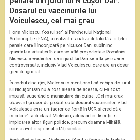
penale din jurul lui Nicușor Dan:
Dosarul cu vaccinurile lui
Voiculescu, cel mai greu
Horia Miclescu, fostul șef al Parchetului Național
Anticorupție (PNA), a realizat o analiză detaliată a rețelei
penale care îl înconjoară pe Nicușor Dan, subliniind
gravitatea situației în care se află președintele României.
Miclescu a evidențiat că în jurul lui Dan se află persoane
controversate, inclusiv Vlad Voiculescu, care are un dosar
greu de ignorat.
În cadrul discuției, Miclescu a menționat că echipa din jurul
lui Nicușor Dan nu a fost aleasă de acesta, ci i-a fost
impusă, sugerând o manipulare din culise. „Cel mai grav,
elocvent și ușor de probat este dosarul vaccinurilor. Vlad
Voiculescu este un factor de forță în USR și cred că el
conduce”, a declarat Miclescu, aducând în discuție și
implicarea altor figuri politice, precum doamna Mihăilă,
care a avut responsabilități similare.