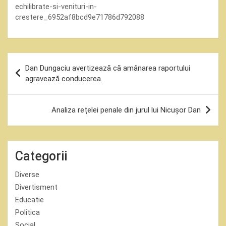
echilibrate-si-venituri-in-
crestere_6952af8bcd9e71786d792088
Navigare
Dan Dungaciu avertizează că amânarea raportului
în
agravează conducerea.
articole
Analiza rețelei penale din jurul lui Nicușor Dan
Categorii
Diverse
Divertisment
Educatie
Politica
Social