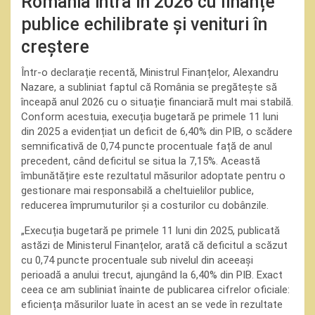
România intră în 2026 cu finanțe
publice echilibrate și venituri în
creștere
Într-o declarație recentă, Ministrul Finanțelor, Alexandru
Nazare, a subliniat faptul că România se pregătește să
înceapă anul 2026 cu o situație financiară mult mai stabilă.
Conform acestuia, execuția bugetară pe primele 11 luni
din 2025 a evidențiat un deficit de 6,40% din PIB, o scădere
semnificativă de 0,74 puncte procentuale față de anul
precedent, când deficitul se situa la 7,15%. Această
îmbunătățire este rezultatul măsurilor adoptate pentru o
gestionare mai responsabilă a cheltuielilor publice,
reducerea împrumuturilor și a costurilor cu dobânzile.
„Execuția bugetară pe primele 11 luni din 2025, publicată
astăzi de Ministerul Finanțelor, arată că deficitul a scăzut
cu 0,74 puncte procentuale sub nivelul din aceeași
perioadă a anului trecut, ajungând la 6,40% din PIB. Exact
ceea ce am subliniat înainte de publicarea cifrelor oficiale:
eficiența măsurilor luate în acest an se vede în rezultate