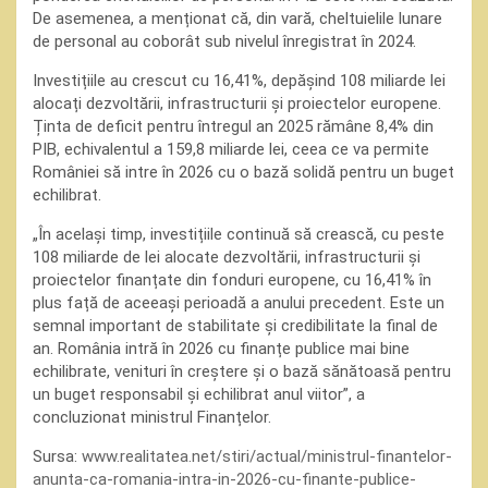
De asemenea, a menționat că, din vară, cheltuielile lunare
de personal au coborât sub nivelul înregistrat în 2024.
Investițiile au crescut cu 16,41%, depășind 108 miliarde lei
alocați dezvoltării, infrastructurii și proiectelor europene.
Ținta de deficit pentru întregul an 2025 rămâne 8,4% din
PIB, echivalentul a 159,8 miliarde lei, ceea ce va permite
României să intre în 2026 cu o bază solidă pentru un buget
echilibrat.
„În același timp, investițiile continuă să crească, cu peste
108 miliarde de lei alocate dezvoltării, infrastructurii și
proiectelor finanțate din fonduri europene, cu 16,41% în
plus față de aceeași perioadă a anului precedent. Este un
semnal important de stabilitate și credibilitate la final de
an. România intră în 2026 cu finanțe publice mai bine
echilibrate, venituri în creștere și o bază sănătoasă pentru
un buget responsabil și echilibrat anul viitor”, a
concluzionat ministrul Finanțelor.
Sursa:
www.realitatea.net/stiri/actual/ministrul-finantelor-
anunta-ca-romania-intra-in-2026-cu-finante-publice-