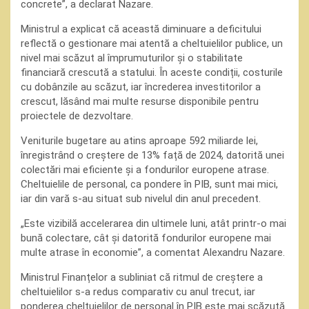
concrete”, a declarat Nazare.
Ministrul a explicat că această diminuare a deficitului
reflectă o gestionare mai atentă a cheltuielilor publice, un
nivel mai scăzut al împrumuturilor și o stabilitate
financiară crescută a statului. În aceste condiții, costurile
cu dobânzile au scăzut, iar încrederea investitorilor a
crescut, lăsând mai multe resurse disponibile pentru
proiectele de dezvoltare.
Veniturile bugetare au atins aproape 592 miliarde lei,
înregistrând o creștere de 13% față de 2024, datorită unei
colectări mai eficiente și a fondurilor europene atrase.
Cheltuielile de personal, ca pondere în PIB, sunt mai mici,
iar din vară s-au situat sub nivelul din anul precedent.
„Este vizibilă accelerarea din ultimele luni, atât printr-o mai
bună colectare, cât și datorită fondurilor europene mai
multe atrase în economie”, a comentat Alexandru Nazare.
Ministrul Finanțelor a subliniat că ritmul de creștere a
cheltuielilor s-a redus comparativ cu anul trecut, iar
ponderea cheltuielilor de personal în PIB este mai scăzută.