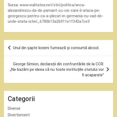
Sursa:
www.realitatea.net/stiri/politica/anca-
alexandrescu-da-de-pamant-cu-cei-care-il-ataca-pe-
georgescu-pentru-ca-a-plecat-in-germania-nu-vad-de-
unde-atata-isteri_6780b13a26911e1f342a7ce3
Navigare
Unul din șapte liceeni fumează și consumă alcool.
în
articole
George Simion, declarații din confruntările de la CCR:
„Ne bazăm pe ideea că nu toate instituțiile statului vor
fi acaparate”
Categorii
Diverse
Divertisment