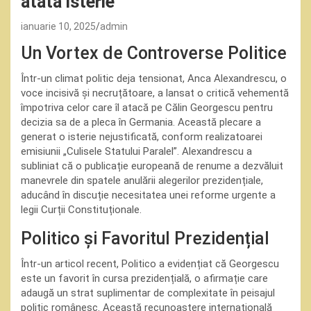
atâta isterie
ianuarie 10, 2025
admin
Un Vortex de Controverse Politice
Într-un climat politic deja tensionat, Anca Alexandrescu, o
voce incisivă și necruțătoare, a lansat o critică vehementă
împotriva celor care îl atacă pe Călin Georgescu pentru
decizia sa de a pleca în Germania. Această plecare a
generat o isterie nejustificată, conform realizatoarei
emisiunii „Culisele Statului Paralel”. Alexandrescu a
subliniat că o publicație europeană de renume a dezvăluit
manevrele din spatele anulării alegerilor prezidențiale,
aducând în discuție necesitatea unei reforme urgente a
legii Curții Constituționale.
Politico și Favoritul Prezidențial
Într-un articol recent, Politico a evidențiat că Georgescu
este un favorit în cursa prezidențială, o afirmație care
adaugă un strat suplimentar de complexitate în peisajul
politic românesc. Această recunoaștere internațională