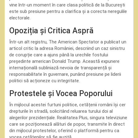
vine într-un moment în care clasa politică de la București
este sub presiune pentru a clarifica și a corecta neregulile
electorale.
Opoziția și Critica Aspră
Într-un alt registru, The American Spectator a publicat un
articol critic la adresa României, descriind un caz sinistru
de corupție care a ajuns până la urechile fostului
președinte american Donald Trump. Această expunere
internațională subliniază nevoia de transparență și
responsabilitate în guvernare, punând presiune pe liderii
politici să acționeze cu integritate.
Protestele și Vocea Poporului
În mijlocul acestei furtuni politice, cetățenii români își cer
drepturile în stradă, solicitând reluarea turului doi al
alegerilor prezidențiale. Realitatea Plus, singura televiziune
care se poziționează alături de popor, transmite în direct
din mijlocul protestelor, oferind o platformă pentru ca
vocea cetățenilor să fie auzită.