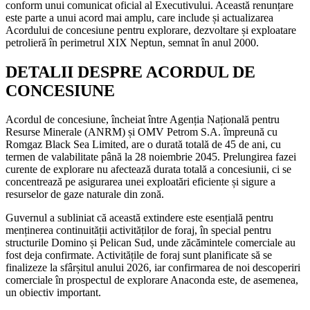
conform unui comunicat oficial al Executivului. Această renunțare
este parte a unui acord mai amplu, care include și actualizarea
Acordului de concesiune pentru explorare, dezvoltare și exploatare
petrolieră în perimetrul XIX Neptun, semnat în anul 2000.
DETALII DESPRE ACORDUL DE
CONCESIUNE
Acordul de concesiune, încheiat între Agenția Națională pentru
Resurse Minerale (ANRM) și OMV Petrom S.A. împreună cu
Romgaz Black Sea Limited, are o durată totală de 45 de ani, cu
termen de valabilitate până la 28 noiembrie 2045. Prelungirea fazei
curente de explorare nu afectează durata totală a concesiunii, ci se
concentrează pe asigurarea unei exploatări eficiente și sigure a
resurselor de gaze naturale din zonă.
Guvernul a subliniat că această extindere este esențială pentru
menținerea continuității activităților de foraj, în special pentru
structurile Domino și Pelican Sud, unde zăcămintele comerciale au
fost deja confirmate. Activitățile de foraj sunt planificate să se
finalizeze la sfârșitul anului 2026, iar confirmarea de noi descoperiri
comerciale în prospectul de explorare Anaconda este, de asemenea,
un obiectiv important.