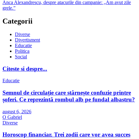
Anca Alexandrescu, despre atacurile din campanie: „Am avut zile
grele.”
Categorii
Diverse
Divertisment
Educatie
Politica
Social
Citeste si despre...
Educatie
Semnul de circulație care stârnește confuzie printre
șoferi. Ce reprezintă rombul alb pe fundal albastru?
august 6, 2026
O Gabriel
Diverse
Horoscop financiar. Trei zodii care vor avea succes