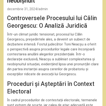
neobișnuit”
decembrie 31, 2024
admin
Controversele Procesului lui Călin
Georgescu: O Analiză Juridică
Într-un climat juridic tensionat, procesul lui Călin
Georgescu, președintele ales, a devenit un subiect de
dezbatere intensă. Fostul judecător Toni Neacșu a oferit
o perspectivă asupra procedurilor legale care înconjoară
contestarea anulării alegerilor prezidențiale. Într-o
declarație exclusivă, Neacșu a subliniat complexitatea și
neobișnuitul situației, evidențiind lipsa unei pronunțări clare
din partea instanței asupra cererilor de probatoriu și
excepțiilor ridicate de avocații lui Georgescu.
Proceduri și Așteptări în Context
Electoral
În cadrul procedurilor de contestații electorale, termenele
sunt extrem de scurte, iar calea de atac adecvată este