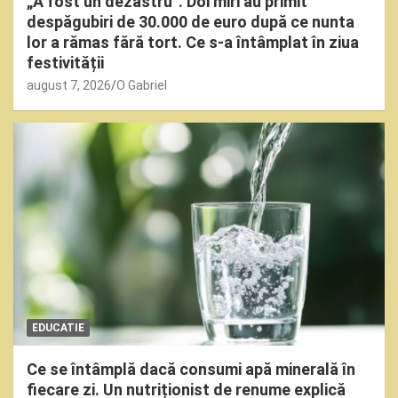
„A fost un dezastru”. Doi miri au primit
despăgubiri de 30.000 de euro după ce nunta
lor a rămas fără tort. Ce s-a întâmplat în ziua
festivității
august 7, 2026
O Gabriel
EDUCATIE
Ce se întâmplă dacă consumi apă minerală în
fiecare zi. Un nutriționist de renume explică