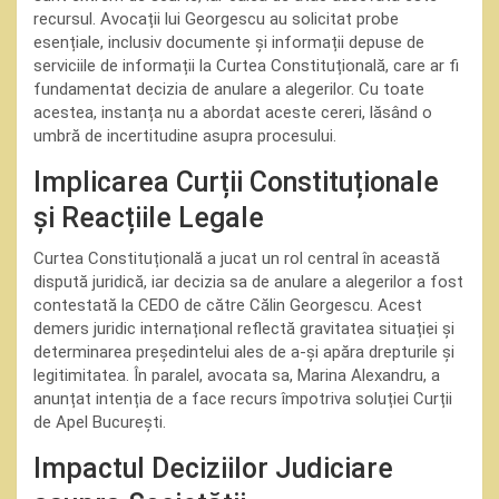
recursul. Avocații lui Georgescu au solicitat probe
esențiale, inclusiv documente și informații depuse de
serviciile de informații la Curtea Constituțională, care ar fi
fundamentat decizia de anulare a alegerilor. Cu toate
acestea, instanța nu a abordat aceste cereri, lăsând o
umbră de incertitudine asupra procesului.
Implicarea Curții Constituționale
și Reacțiile Legale
Curtea Constituțională a jucat un rol central în această
dispută juridică, iar decizia sa de anulare a alegerilor a fost
contestată la CEDO de către Călin Georgescu. Acest
demers juridic internațional reflectă gravitatea situației și
determinarea președintelui ales de a-și apăra drepturile și
legitimitatea. În paralel, avocata sa, Marina Alexandru, a
anunțat intenția de a face recurs împotriva soluției Curții
de Apel București.
Impactul Deciziilor Judiciare