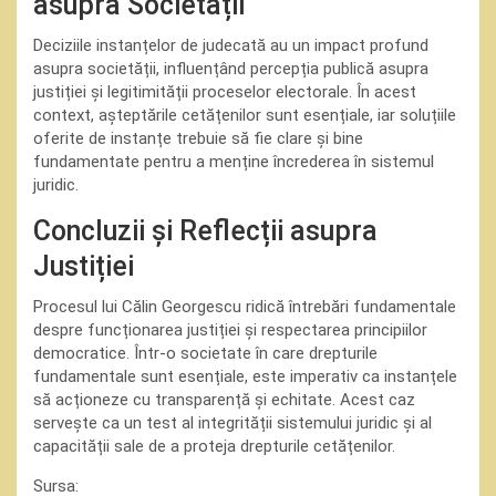
asupra Societății
Deciziile instanțelor de judecată au un impact profund
asupra societății, influențând percepția publică asupra
justiției și legitimității proceselor electorale. În acest
context, așteptările cetățenilor sunt esențiale, iar soluțiile
oferite de instanțe trebuie să fie clare și bine
fundamentate pentru a menține încrederea în sistemul
juridic.
Concluzii și Reflecții asupra
Justiției
Procesul lui Călin Georgescu ridică întrebări fundamentale
despre funcționarea justiției și respectarea principiilor
democratice. Într-o societate în care drepturile
fundamentale sunt esențiale, este imperativ ca instanțele
să acționeze cu transparență și echitate. Acest caz
servește ca un test al integrității sistemului juridic și al
capacității sale de a proteja drepturile cetățenilor.
Sursa: