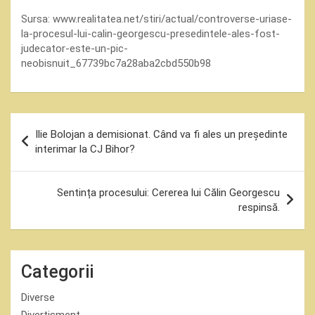
Sursa:
www.realitatea.net/stiri/actual/controverse-uriase-
la-procesul-lui-calin-georgescu-presedintele-ales-fost-
judecator-este-un-pic-
neobisnuit_67739bc7a28aba2cbd550b98
Navigare
Ilie Bolojan a demisionat. Când va fi ales un președinte
în
interimar la CJ Bihor?
articole
Sentința procesului: Cererea lui Călin Georgescu
respinsă.
Categorii
Diverse