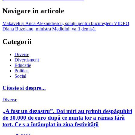
Navigare în articole
Makaveli și Anca Alexandrescu, soluții pentru bucureșteni VIDEO
Diana Buzoianu, ministra Mediului, va fi demisă.
Categorii
Diverse
Divertisment
Educatie
Politica
Social
Citeste si despre...
Diverse
„A fost un dezastru”. Doi miri au primit despăgubiri
de 30.000 de euro după ce nunta lor a rămas fără
tort. Ce s-a întâmplat în ziua festivității