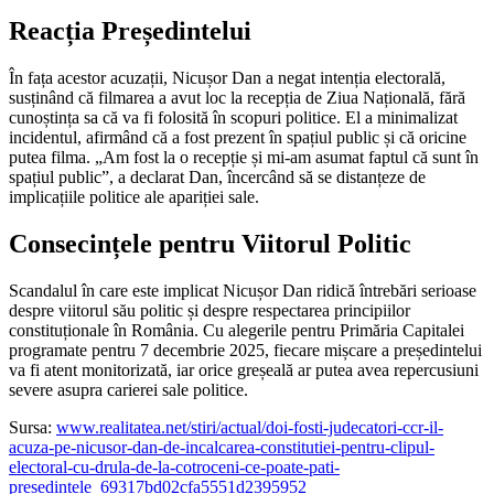
Reacția Președintelui
În fața acestor acuzații, Nicușor Dan a negat intenția electorală,
susținând că filmarea a avut loc la recepția de Ziua Națională, fără
cunoștința sa că va fi folosită în scopuri politice. El a minimalizat
incidentul, afirmând că a fost prezent în spațiul public și că oricine
putea filma. „Am fost la o recepție și mi-am asumat faptul că sunt în
spațiul public”, a declarat Dan, încercând să se distanțeze de
implicațiile politice ale apariției sale.
Consecințele pentru Viitorul Politic
Scandalul în care este implicat Nicușor Dan ridică întrebări serioase
despre viitorul său politic și despre respectarea principiilor
constituționale în România. Cu alegerile pentru Primăria Capitalei
programate pentru 7 decembrie 2025, fiecare mișcare a președintelui
va fi atent monitorizată, iar orice greșeală ar putea avea repercusiuni
severe asupra carierei sale politice.
Sursa:
www.realitatea.net/stiri/actual/doi-fosti-judecatori-ccr-il-
acuza-pe-nicusor-dan-de-incalcarea-constitutiei-pentru-clipul-
electoral-cu-drula-de-la-cotroceni-ce-poate-pati-
presedintele_69317bd02cfa5551d2395952