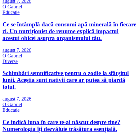
august 7, 2026
O Gabriel
Educatie
Ce se întâmplă dacă consumi apă minerală în fiecare
zi. Un nutriționist de renume explică impactul
acestui obicei asupra organismului tău.
august 7, 2026
O Gabriel
Diverse
Schimbări semnificative pentru o zodie la sfârșitul
lunii. Aceștia sunt nativii care ar putea să piardă
totul.
august 7, 2026
O Gabriel
Educatie
Ce indică luna în care te-ai născut despre tine?
Numerologia îți dezvăluie trăsătura esențială.