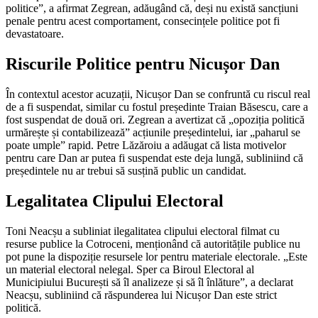
politice”, a afirmat Zegrean, adăugând că, deși nu există sancțiuni
penale pentru acest comportament, consecințele politice pot fi
devastatoare.
Riscurile Politice pentru Nicușor Dan
În contextul acestor acuzații, Nicușor Dan se confruntă cu riscul real
de a fi suspendat, similar cu fostul președinte Traian Băsescu, care a
fost suspendat de două ori. Zegrean a avertizat că „opoziția politică
urmărește și contabilizează” acțiunile președintelui, iar „paharul se
poate umple” rapid. Petre Lăzăroiu a adăugat că lista motivelor
pentru care Dan ar putea fi suspendat este deja lungă, subliniind că
președintele nu ar trebui să susțină public un candidat.
Legalitatea Clipului Electoral
Toni Neacșu a subliniat ilegalitatea clipului electoral filmat cu
resurse publice la Cotroceni, menționând că autoritățile publice nu
pot pune la dispoziție resursele lor pentru materiale electorale. „Este
un material electoral nelegal. Sper ca Biroul Electoral al
Municipiului București să îl analizeze și să îl înlăture”, a declarat
Neacșu, subliniind că răspunderea lui Nicușor Dan este strict
politică.