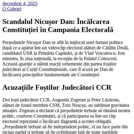
decembrie 4, 2025
O Gabriel
Scandalul Nicușor Dan: Încălcarea
Constituției în Campania Electorală
Președintele Nicușor Dan se află în mijlocul unei furtuni politice
după ce a apărut într-un videoclip electoral alături de Cătălin Drulă,
candidatul USR la Primăria Capitalei, și de Vlad Voiculescu, fost
ministru, în ziua națională, la recepția de la Palatul Cotroceni.
Această apariție a stârnit reacții vehemente din partea foștilor
judecători ai Curții Constituționale, care îl acuză pe Dan de
încălcarea principiilor fundamentale ale Constituției.
Acuzațiile Foștilor Judecători CCR
Doi foști judecători CCR, Augustin Zegrean și Petre Lăzăroiu,
alături de fostul membru CSM, Toni Neacșu, au subliniat gravitatea
situației. Zegrean a declarat că președintele trebuie să rămână neutru
politic, conform Constituției, și că participarea sa într-un clip
electoral reprezintă o încălcare flagrantă a acestei obligații.
„Președintele trebuie să fie independent politic, el nu face parte din
niciun partid și trebuie să fie echidistant față de toate partidele