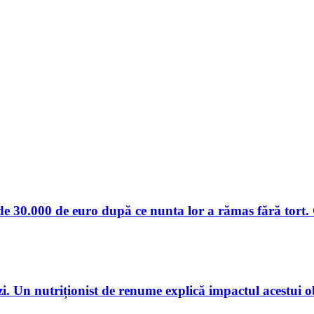
e 30.000 de euro după ce nunta lor a rămas fără tort. Ce
i. Un nutriționist de renume explică impactul acestui 