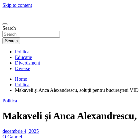
Skip to content
Search
Search
Politica
Educatie
Divertisment
Diverse
Home
Politica
Makaveli și Anca Alexandrescu, soluții pentru bucureșteni V
Politica
Makaveli și Anca Alexandrescu,
decembrie 4, 2025
O Gabriel