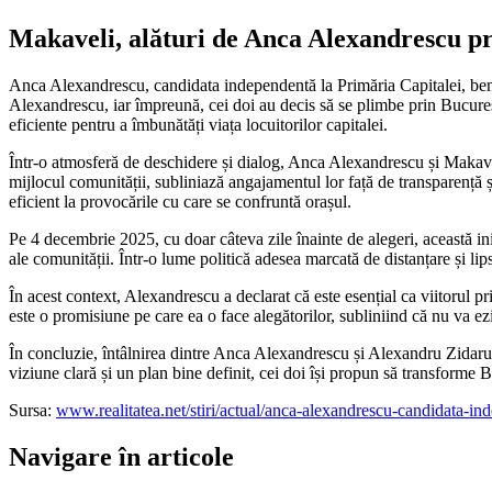
Makaveli, alături de Anca Alexandrescu pri
Anca Alexandrescu, candidata independentă la Primăria Capitalei, bene
Alexandrescu, iar împreună, cei doi au decis să se plimbe prin București
eficiente pentru a îmbunătăți viața locuitorilor capitalei.
Într-o atmosferă de deschidere și dialog, Anca Alexandrescu și Makaveli 
mijlocul comunității, subliniază angajamentul lor față de transparență ș
eficient la provocările cu care se confruntă orașul.
Pe 4 decembrie 2025, cu doar câteva zile înainte de alegeri, această ini
ale comunității. Într-o lume politică adesea marcată de distanțare și 
În acest context, Alexandrescu a declarat că este esențial ca viitorul pr
este o promisiune pe care ea o face alegătorilor, subliniind că nu va ezi
În concluzie, întâlnirea dintre Anca Alexandrescu și Alexandru Zidaru
viziune clară și un plan bine definit, cei doi își propun să transforme B
Sursa:
www.realitatea.net/stiri/actual/anca-alexandrescu-candidata-
Navigare în articole