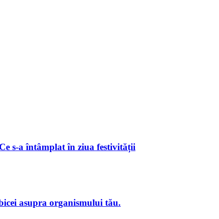
 s-a întâmplat în ziua festivității
obicei asupra organismului tău.