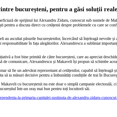
ntre bucureșteni, pentru a găsi soluții rea
ficiază de sprijinul lui Alexandru Zidaru, cunoscut sub numele de Makave
 pentru a discuta direct cu cetățenii despre problemele cu care se confrun
au ascultat păsurile bucureștenilor, încercând să înțeleagă nevoile și aș
i responsabilitate în fața alegătorilor. Alexandrescu a subliniat importan
țiativă a fost bine primită de către bucureșteni, care au apreciat deschid
lipsă de comunicare, Alexandrescu și Makaveli își propun să schimbe acea
imar să fie un adevărat reprezentant al cetățenilor, capabil să înțeleagă 
ta să ia măsuri decisive pentru a îmbunătăți condițiile de trai în Bucureșt
 Makaveli cu bucureștenii nu este doar o simplă campanie electorală, c
ucureștiul într-un oraș mai bun pentru toți locuitorii săi.
independenta-la-primaria-capitalei-sustinuta-de-alexandru-zidaru-cun