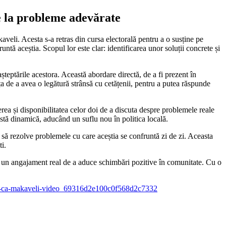
le la probleme adevărate
li. Acesta s-a retras din cursa electorală pentru a o susține pe
tă aceștia. Scopul lor este clar: identificarea unor soluții concrete și
teptările acestora. Această abordare directă, de a fi prezent în
ța de a avea o legătură strânsă cu cetățenii, pentru a putea răspunde
erea și disponibilitatea celor doi de a discuta despre problemele reale
stă dinamică, aducând un suflu nou în politica locală.
și să rezolve problemele cu care aceștia se confruntă zi de zi. Aceasta
i.
i un angajament real de a aduce schimbări pozitive în comunitate. Cu o
oscut-ca-makaveli-video_69316d2e100c0f568d2c7332