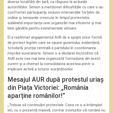
diverse localități din țară, ca răspuns la acțiunile
autorităților. Simion a menționat dificultățile cu care s-au
confruntat participanții, inclusiv intervențiile forțelor de
ordine și tensiunile crescute în timpul protestelor,
subliniind importanța unei organizări mai eficiente și mai
bine gândite pentru evenimentele viitoare.
El a reafirmat angajamentul AUR de a sprijini orice formă
de protest legitim care se opune guvernului, evidențiind,
totodată, poziția centrală a partidului în coordonarea
mișcării suveraniste. Simion s-a declarat încrezător că
AUR este cea mai bine organizată formațiune din acest
curent și a chemat la consolidarea acesteia printr-o
implicare activă a tuturor susținătorilor.
Mesajul AUR după protestul uriaș
din Piața Victoriei: „România
aparține românilor!”
„Trebuie să continuăm protestele. Ceea ce s-a întâmplat
ieri, cu o prezență masivă, contrar zvonurilor că românii nu