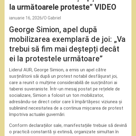
la următoarele proteste” VIDEO
ianuarie 16, 2026
O Gabriel
George Simion, apel după
mobilizarea exemplară de joi: „Va
trebui să fim mai deștepți decât
ei la protestele următoare”
Liderul AUR, George Simion, a emis un apel către
susținătorii săi după un protest notabil desfășurat joi,
care a reunit o mulțime considerabilă de susținători ai
taberei suveraniste. Într-un mesaj postat pe rețelele de
socializare, Simion a folosit un ton mobilizator,
adresându-se direct celor care îi împărtășesc viziunea și
subliniind necesitatea de a continua mișcarea de protest
împotriva actualei guvernări.
Conform declarațiilor sale, manifestațiile trebuie să devină
o practică constantă și extinsă, organizate simultan în