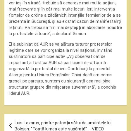
vor ieși în stradă, trebuie să genereze mai multe acțiuni,
mai frecvente și în cât mai multe locuri. Ieri, intervenția
forțelor de ordine a zădărnicit intențiile fermierilor de a se
prezenta în București, și au existat cazuri de manifestanți
reținuți. Va trebui să fim mai deștepți în abordările noastre
la protestele viitoare”, a declarat Simion.
El a subliniat că AUR se va alătura tuturor protestelor
legitime care se vor organiza la nivel național, invitând
susținătorii să participe activ. „Ați observat cât de
important a fost ca AUR să participe într-o formă
organizată la protestul de ieri. Contribuiți la proiectul
Alianța pentru Unirea Românilor. Chiar dacă am comis
greșeli pe parcurs, suntem cu siguranță cea mai bine
structurat grupare din mișcarea suveranistă”, a conchis
liderul AUR.
Navigare
Luis Lazarus, printre patrioții sătui de umilințele lui
în
Bolojan: ”Toată lumea este supărată” – VIDEO