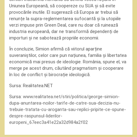
Uniunea Europeană, să coopereze cu SUA și să evite
provocările inutile. El sugerează că Europa ar trebui să
renunțe la supra-reglementarea sufocantă și la utopiile
verzi impuse prin Green Deal, care nu doar că ruinează
industria europeană, dar ne transformă dependenți de
importuri și ne sabotează propriile economii.
În concluzie, Simion afirmă că viitorul aparține
suveraniștilor, celor care pun națiunea, familia și libertatea
economică mai presus de ideologie. România, spune el, va
merge pe acest drum, căutând pragmatism și cooperare
în loc de conflict și birocrație ideologică.
Sursa: Realitatea.NET
Sursa:
www.realitatea.net/stiri/politica/george-simion-
dupa-anuntarea-noilor-tarife-de-catre-sua-decizia-nu-
trebuie-tratata-cu-aroganta-sau-replici-pripite-ce-spune-
despre-raspunsul-liderilor-
europeni_67eec3a41e22a32d984a2f02