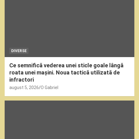
DIVERSE
Ce semnifică vederea unei sticle goale lângă
roata unei mașini. Noua tactică utilizată de
infractori
august 5, 2026
O Gabriel