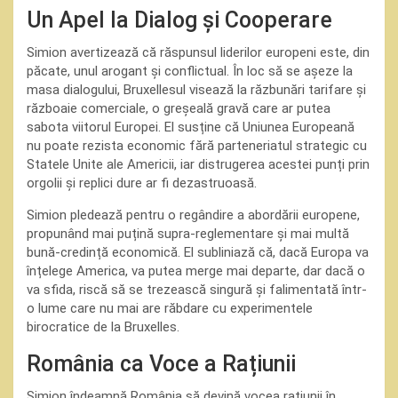
Un Apel la Dialog și Cooperare
Simion avertizează că răspunsul liderilor europeni este, din
păcate, unul arogant și conflictual. În loc să se așeze la
masa dialogului, Bruxellesul visează la răzbunări tarifare și
războaie comerciale, o greșeală gravă care ar putea
sabota viitorul Europei. El susține că Uniunea Europeană
nu poate rezista economic fără parteneriatul strategic cu
Statele Unite ale Americii, iar distrugerea acestei punți prin
orgolii și replici dure ar fi dezastruoasă.
Simion pledează pentru o regândire a abordării europene,
propunând mai puțină supra-reglementare și mai multă
bună-credință economică. El subliniază că, dacă Europa va
înțelege America, va putea merge mai departe, dar dacă o
va sfida, riscă să se trezească singură și falimentată într-
o lume care nu mai are răbdare cu experimentele
birocratice de la Bruxelles.
România ca Voce a Rațiunii
Simion îndeamnă România să devină vocea rațiunii în