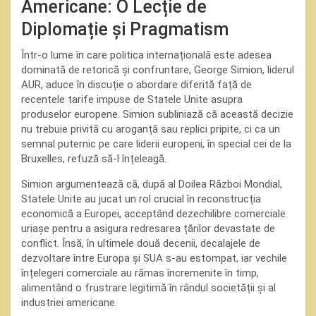
Americane: O Lecție de
Diplomație și Pragmatism
Într-o lume în care politica internațională este adesea
dominată de retorică și confruntare, George Simion, liderul
AUR, aduce în discuție o abordare diferită față de
recentele tarife impuse de Statele Unite asupra
produselor europene. Simion subliniază că această decizie
nu trebuie privită cu aroganță sau replici pripite, ci ca un
semnal puternic pe care liderii europeni, în special cei de la
Bruxelles, refuză să-l înțeleagă.
Simion argumentează că, după al Doilea Război Mondial,
Statele Unite au jucat un rol crucial în reconstrucția
economică a Europei, acceptând dezechilibre comerciale
uriașe pentru a asigura redresarea țărilor devastate de
conflict. Însă, în ultimele două decenii, decalajele de
dezvoltare între Europa și SUA s-au estompat, iar vechile
înțelegeri comerciale au rămas încremenite în timp,
alimentând o frustrare legitimă în rândul societății și al
industriei americane.