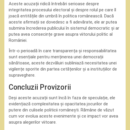
Aceste acuzații ridică întrebări serioase despre
integritatea procesului electoral și despre rolul pe care îl
joacă entitățile din umbră în politica românească. Dacă
aceste afirmații se dovedesc a fi adevărate, ele ar putea
submina încrederea publicului în sistemul democratic și ar
putea avea consecințe grave asupra viitorului politic al
României.
Într-o perioadă în care transparența și responsabilitatea
sunt esențiale pentru menținerea unei democrații
sănătoase, aceste dezvăluiri subliniază necesitatea unei
vigilențe sporite din partea cetățenilor și a instituțiilor de
supraveghere.
Concluzii Provizorii
Deși aceste acuzații sunt încă în faza de speculație, ele
evidențiază complexitatea și opacitatea jocurilor de
putere din culisele politicii românești. Rămâne de văzut
cum vor evolua aceste evenimente și ce impact vor avea
asupra alegerilor viitoare.