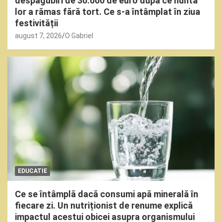
despăgubiri de 30.000 de euro după ce nunta
lor a rămas fără tort. Ce s-a întâmplat în ziua
festivității
august 7, 2026
O Gabriel
EDUCATIE
Ce se întâmplă dacă consumi apă minerală în
fiecare zi. Un nutriționist de renume explică
impactul acestui obicei asupra organismului