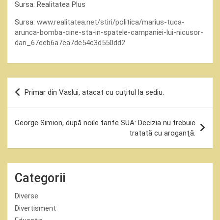
Sursa: Realitatea Plus
Sursa:
www.realitatea.net/stiri/politica/marius-tuca-
arunca-bomba-cine-sta-in-spatele-campaniei-lui-nicusor-
dan_67eeb6a7ea7de54c3d550dd2
Navigare
Primar din Vaslui, atacat cu cuțitul la sediu.
în
articole
George Simion, după noile tarife SUA: Decizia nu trebuie
tratată cu aroganţă.
Categorii
Diverse
Divertisment