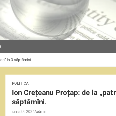
E
ori” în 3 săptămîni.
POLITICA
Ion Crețeanu Proțap: de la „patri
săptămîni.
iunie 24, 2024
admin