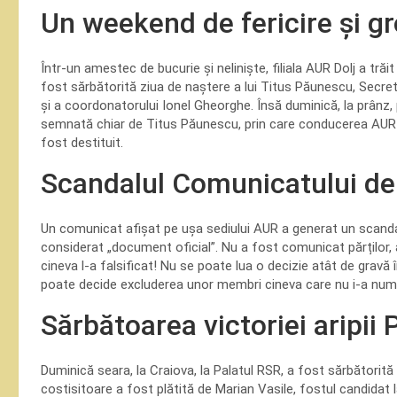
Un weekend de fericire și gr
Într-un amestec de bucurie și neliniște, filiala AUR Dolj a tr
fost sărbătorită ziua de naștere a lui Titus Păunescu, Secre
și a coordonatorului Ionel Gheorghe. Însă duminică, la prânz, 
semnată chiar de Titus Păunescu, prin care conducerea AUR 
fost destituit.
Scandalul Comunicatului de
Un comunicat afișat pe ușa sediului AUR a generat un scandal 
considerat „document oficial”. Nu a fost comunicat părților, 
cineva l-a falsificat! Nu se poate lua o decizie atât de gravă
poate decide excluderea unor membri cineva care nu i-a numit
Sărbătoarea victoriei aripii
Duminică seara, la Craiova, la Palatul RSR, a fost sărbătorită
costisitoare a fost plătită de Marian Vasile, fostul candidat l