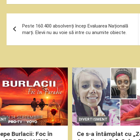
Navigare
Peste 160.400 absolvenți încep Evaluarea Națională
în
marți. Elevii nu au voie să intre cu anumite obiecte.
articole
ENT
DIVERTISMENT
epe Burlacii: Foc în
Ce s-a întâmplat cu „