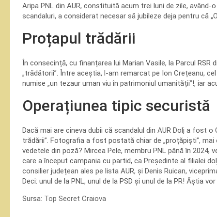
Aripa PNL din AUR, constituită acum trei luni de zile, avâ
scandaluri, a considerat necesar să jubileze deja pentru că „O
Proțapul trădării
În consecință, cu finanțarea lui Marian Vasile, la Parcul RSR d
„trădătorii”. Între aceștia, l-am remarcat pe Ion Crețeanu, c
numise „un tezaur uman viu în patrimoniul umanității”!, iar acu
Operațiunea tipic securistă
Dacă mai are cineva dubii că scandalul din AUR Dolj a fost o O
trădării”. Fotografia a fost postată chiar de „proțăpiști”, mai 
vedetele din poză? Mircea Pele, membru PNL până în 2024, ven
care a început campania cu partid, ca Președinte al filialei dol
consilier județean ales pe lista AUR, și Denis Ruican, vicepri
Deci: unul de la PNL, unul de la PSD și unul de la PR! Ăștia v
Sursa:
Top Secret Craiova