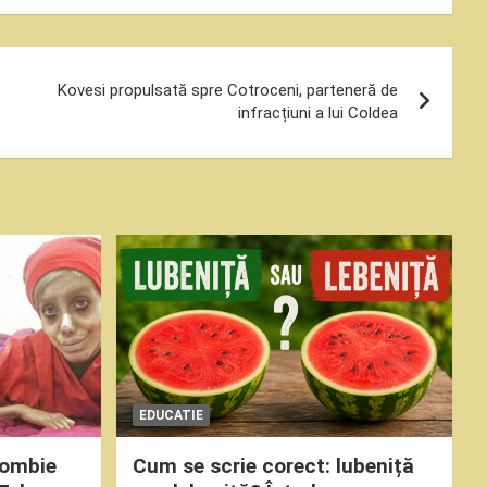
Kovesi propulsată spre Cotroceni, parteneră de
infracțiuni a lui Coldea
EDUCATIE
Zombie
Cum se scrie corect: lubeniță