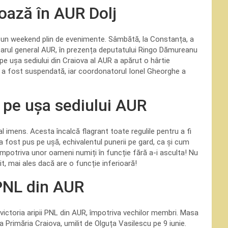
oază în AUR Dolj
ăit un weekend plin de evenimente. Sâmbătă, la Constanța, a
tarul general AUR, în prezența deputatului Ringo Dămureanu
pe ușa sediului din Craiova al AUR a apărut o hârtie
a fost suspendată, iar coordonatorul Ionel Gheorghe a
 pe ușa sediului AUR
imens. Acesta încalcă flagrant toate regulile pentru a fi
a fost pus pe ușă, echivalentul punerii pe gard, ca și cum
 împotriva unor oameni numiți în funcție fără a-i asculta! Nu
, mai ales dacă are o funcție inferioară!
 PNL din AUR
 victoria aripii PNL din AUR, împotriva vechilor membri. Masa
a Primăria Craiova, umilit de Olguța Vasilescu pe 9 iunie.