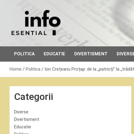
Skip
to
content
POLITICA
EDUCATIE
DIVERTISMENT
DIVERS
Home
Politica
Ion Crețeanu Proțap: de la „patrioți” la „trădăt
Categorii
Diverse
Divertisment
Educatie