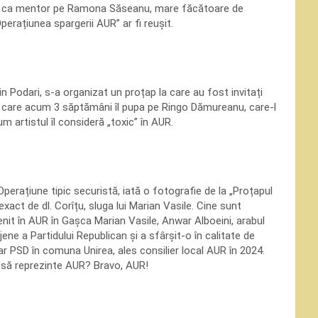
nd-o ca mentor pe Ramona Săseanu, mare făcătoare de
perațiunea spargerii AUR” ar fi reușit.
in Podari, s-a organizat un proțap la care au fost invitați
el care acum 3 săptămâni îl pupa pe Ringo Dămureanu, care-l
m artistul îl consideră „toxic” în AUR.
perațiune tipic securistă, iată o fotografie de la „Proțapul
exact de dl. Corîțu, sluga lui Marian Vasile. Cine sunt
it în AUR în Gașca Marian Vasile, Anwar Alboeini, arabul
jene a Partidului Republican și a sfârșit-o în calitate de
mar PSD în comuna Unirea, ales consilier local AUR în 2024.
or să reprezinte AUR? Bravo, AUR!